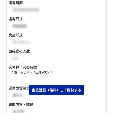
選考時期
2023年02月中旬
選考形式
単独面接
実施形式
オンライン
面接官の人数
1人
選考担当者の特徴
（役職・肩書き・入社年次など）
-
選考の雰囲気
穏やか
質問内容・課題
自己PR