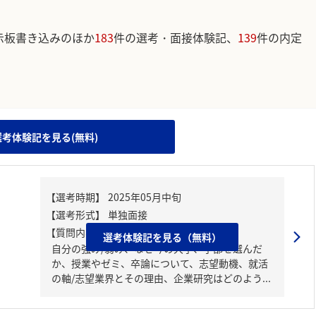
示板書き込みのほか
183
件の選考・面接体験記、
139
件の内定
。
選考体験記を見る(無料)
【質問内容・課題】
選考体験記を見る（無料）
自分の強み/弱み、なぜ今の大学、学部を選んだ
か、授業やゼミ、卒論について、志望動機、就活
の軸/志望業界とその理由、企業研究はどのよう...