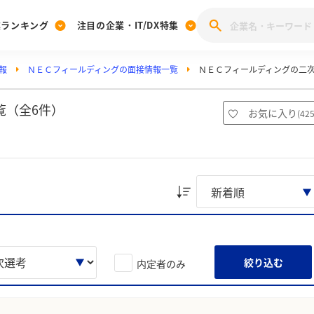
業ランキング
注目の企業・IT/DX特集
報
ＮＥＣフィールディングの面接情報一覧
ＮＥＣフィールディングの二
注目の企業特集
みんなのIT業界新卒就職人気企業ランキング
みんな
[27卒] 本選考体験記投稿キャンペーン
28卒 注目企業特集
27卒 注目企業特集
みんなのDX企業就職ブランド調査
覧（全6件）
お気に入り
(
42
注目のIT・DX企業特集
28卒 IT・DX企業特集
27卒 IT・DX企業特集
28卒
みんなのIT業界新卒就職人気企業ランキング
みんな
企業研究
絞り込む
内定者のみ