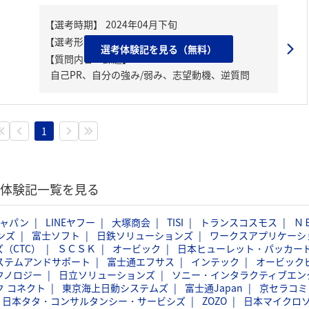
選考体験記を見る（無料）
【質問内容・課題】
自己PR、自分の強み/弱み、志望動機、逆質問
1
選考体験記一覧を見る
ジャパン
LINEヤフー
大塚商会
TISI
トランスコスモス
Ｎ
ンズ
富士ソフト
日鉄ソリューションズ
ワークスアプリケーシ
（CTC）
ＳＣＳＫ
オービック
日本ヒューレット・パッカー
ステムアンドサポート
富士通エフサス
インテック
オービック
クノロジー
日立ソリューションズ
ソニー・インタラクティブエン
ク コネクト
東京海上日動システムズ
富士通Japan
京セラコミ
日本タタ・コンサルタンシー・サービシズ
ZOZO
日本マイクロ