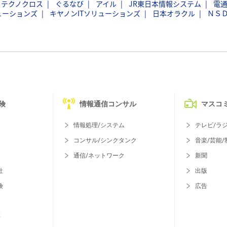
フテクノクロス
ぐるなび
アイル
JR東日本情報システム
電
ューションズ
キヤノンITソリューションズ
日本オラクル
ＮＳ
険
情報通信コンサル
マスコ
情報処理/システム
テレビ/ラ
コンサル/シンクタンク
音楽/芸能/
通信/ネットワーク
新聞
社
出版
険
広告
等