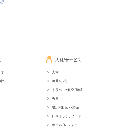
通総
Ｄ
ミ
人材/サービス
ジオ
人材
制作
流通/小売
トラベル/航空/運輸
教育
建設/住宅/不動産
レストラン/フード
ホテル/レジャー