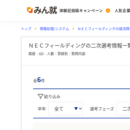
体験記投稿キャンペーン
人気企
トップ
情報処理/システム
ＮＥＣフィールディングの就活情
Post
Ranking
PickUp
投稿する
ランキングを見る
注目の企業特集
ＮＥＣフィールディングの二次選考情報一
面接・GD・人数・雰囲気・質問内容
Vote
投票する
6
全
件
動画で知ろう！業界・
絞り込み
卒年
選考フェーズ