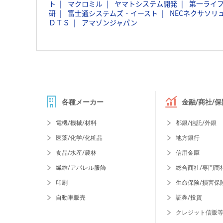
ト
マクロミル
ヤマトシステム開発
第一ライ
研
富士通システムズ・イースト
NECネクサソリ
ＤＴＳ
アマゾンジャパン
各種メーカー
金融/商社/保
電機/機械/材料
都銀/信託/外銀
医薬/化学/化粧品
地方銀行
食品/水産/農林
信用金庫
繊維/アパレル服飾
総合商社/専門商
印刷
生命保険/損害保
自動車販売
証券/投資
クレジット信販