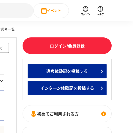
イベント
ログイン
ヘルプ
次選考一覧
Event
の新卒就職人気企業ランキング
みんなのインターン人気企業ランキン
直近のイベント一覧
ログイン/会員登録
50
)
もっと見る
 IT・DX現場社員インタビュー
選考体験記を投稿する
の新卒就職人気企業ランキング
みんなのインターン人気企業ランキン
インターン体験記を投稿する
初めてご利用される方