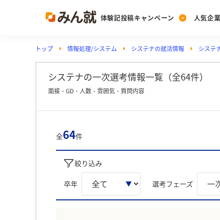
体験記投稿キャンペーン
人気企
トップ
情報処理/システム
システナの就活情報
システ
Post
Ranking
PickUp
投稿する
ランキングを見る
注目の企業特集
システナの一次選考情報一覧（全64件）
面接・GD・人数・雰囲気・質問内容
Vote
投票する
64
全
件
動画で知ろう！業界・
絞り込み
卒年
選考フェーズ