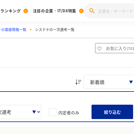
業ランキング
注目の企業・IT/DX特集
ナの面接情報一覧
システナの一次選考一覧
注目の企業特集
みんなのIT業界新卒就職人気企業ランキング
みんな
[27卒] 本選考体験記投稿キャンペーン
28卒 注目企業特集
27卒 注目企業特集
みんなのDX企業就職ブランド調査
お気に入り
(
70
注目のIT・DX企業特集
28卒 IT・DX企業特集
27卒 IT・DX企業特集
28卒
みんなのIT業界新卒就職人気企業ランキング
みんな
企業研究
絞り込む
内定者のみ