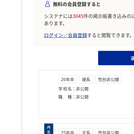
無料の会員登録すると
システナには
3045
件の掲示板書き込みの
あります。
ログイン／会員登録
すると閲覧できます
26年卒
理系
性別非公開
学校名
：
非公開
職種
：
非公開
25年卒
文系
性別非公開