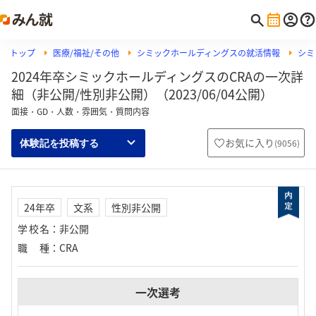
トップ
医療/福祉/その他
シミックホールディングスの就活情報
シミ
2024年卒シミックホールディングスのCRAの一次詳
細（非公開/性別非公開）（2023/06/04公開）
面接・GD・人数・雰囲気・質問内容
お気に入り
(
9056
)
体験記を投稿する
24年卒
文系
性別非公開
学校名
：
非公開
職種
：
CRA
一次選考