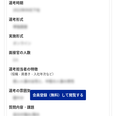
選考時期
2022年09月下旬
選考形式
単独面接
実施形式
オンライン
面接官の人数
2人
選考担当者の特徴
（役職・肩書き・入社年次など）
若い人事の女性と、中堅の人事の男性
選考の雰囲気
穏やか
質問内容・課題
自分の強み/弱み