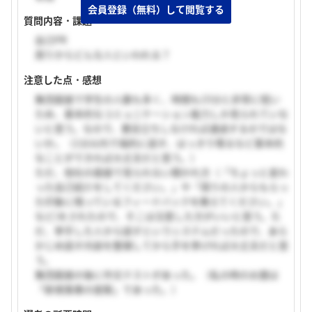
質問内容・課題
自己PR
周りからどんな人といわれる？
注意した点・感想
集団面接で学生の人数も多く、時間も15分と非常に短い
ため、基本的なコミュニケーション能力しか見られていな
いと思う。なので、悪目立ちしなければ通過するのではな
いか。（1分以内で端的に話す、はっきり喋るなど基本的
なことができれば大丈夫だと思う。）
ただ、他社の面接で見られない聞かれ方（「ちょっと変わ
った自己紹介をしてください。」や「周りの人からもらっ
た印象に残っているフィードバックを教えてください。」
など)をされたので、そこは注意した方がいいと思う。た
だ、挙手した人から話すというシステムだったので、あら
かじめ話す内容を整理してから手を挙げれば大丈夫だと思
う。
集団面接の後に作文テストがあった。（私の時のお題は
「新規事業の提案」であった。）