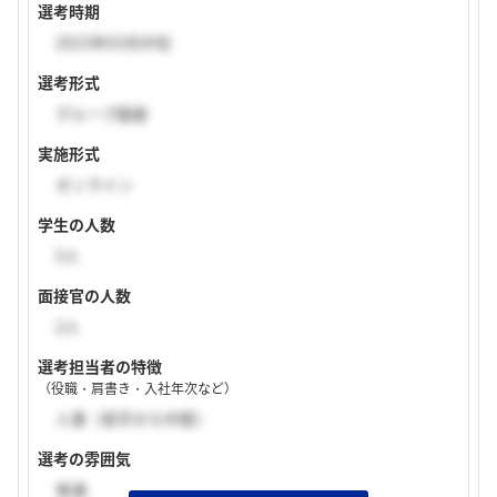
選考時期
2023年03月中旬
選考形式
グループ面接
実施形式
オンライン
学生の人数
5人
面接官の人数
2人
選考担当者の特徴
（役職・肩書き・入社年次など）
人事（若手から中堅）
選考の雰囲気
普通