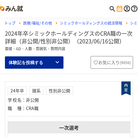
トップ
医療/福祉/その他
シミックホールディングスの就活情報
シミ
2024年卒シミックホールディングスのCRA職の一次
詳細（非公開/性別非公開）（2023/06/16公開）
面接・GD・人数・雰囲気・質問内容
お気に入り
(
9056
)
体験記を投稿する
24年卒
理系
性別非公開
学校名
：
非公開
職種
：
CRA職
一次選考