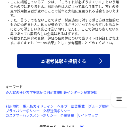
ここに掲載しているデータは、「こうすれば必ずうまくいく」という類
のものではありません。採用過程は人によって異なりますし、方針の変
更や採用担当者が変わることで前年と大幅に変更される場合もありえま
す。
また、言うまでもないことですが、採用過程に対する感じ方は主観的な
ものに過ぎません。他人が誉めているからといってかならずしもあなた
にとって望ましい企業とは言い切れませんし、ここで評価の高くない企
業であっても素晴らしい企業はあるはずです。
掲載された内容の真偽、評価の信頼性について当サイトは保証しかねま
す。あくまでも「一つの結果」として参考程度にとどめてください。
本選考体験を投稿する
キーワード
みん就の使い方
学生認証
合同企業説明会
インターン
授業評価
利用規約
掲示板ガイドライン
ヘルプ
広告掲載
グループ規約
プライバシーポリシー
外部送信ポリシー
カスタマーハラスメントポリシー
企業情報
サイトマップ
表示モード
モバイル
PC