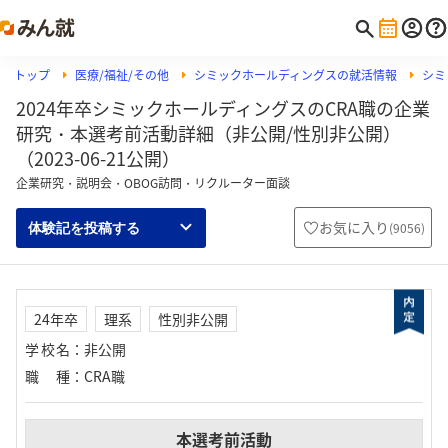
トップ
医療/福祉/その他
シミックホールディングスの就活情報
シミ
2024年卒シミックホールディングスのCRA職の企業
研究・本選考前活動詳細（非公開/性別非公開）
（2023-06-21公開）
企業研究・説明会・OBOG訪問・リクルーター面談
お気に入り
(
9056
)
体験記を投稿する
24年卒
理系
性別非公開
学校名
：
非公開
職種
：
CRA職
本選考前活動