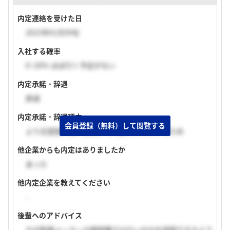
内定連絡を受けた日
2023年01月中旬
入社する確率
0~20% ほぼ行く予定がない
内定承諾・辞退
辞退
内定承諾・辞退理由
会員登録（無料）して閲覧する
より志望度の高い会社から内定をいただいたため
他企業からも内定はありましたか
あった
他内定企業を教えてください
-
後輩へのアドバイス
なぜ製薬メーカーの開発職ではないのかを説明できるよう