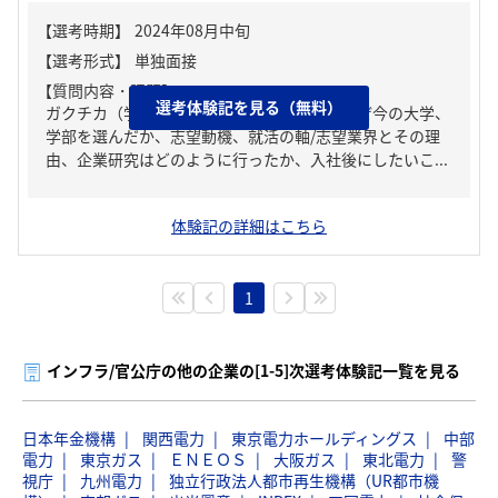
【質問内容・課題】
選考体験記を見る（無料）
ガクチカ（学生時代に力を入れたこと）、なぜ今の大学、
学部を選んだか、志望動機、就活の軸/志望業界とその理
由、企業研究はどのように行ったか、入社後にしたいこ...
体験記の詳細はこちら
1
インフラ/官公庁の他の企業の[1-5]次選考体験記一覧を見る
日本年金機構
関西電力
東京電力ホールディングス
中部
電力
東京ガス
ＥＮＥＯＳ
大阪ガス
東北電力
警
視庁
九州電力
独立行政法人都市再生機構（UR都市機