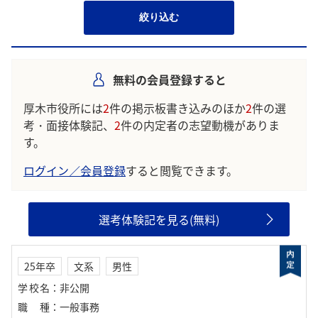
絞り込む
無料の会員登録すると
厚木市役所には
2
件の掲示板書き込みのほか
2
件の選
考・面接体験記、
2
件の内定者の志望動機がありま
す。
ログイン／会員登録
すると閲覧できます。
選考体験記を見る(無料)
25年卒
文系
男性
学校名
：
非公開
職種
：
一般事務