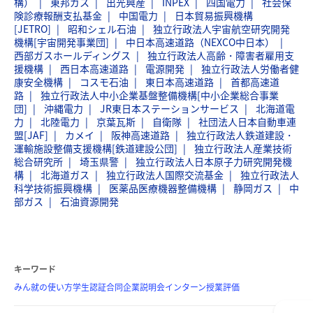
構）
東邦ガス
出光興産
INPEX
四国電力
社会保
険診療報酬支払基金
中国電力
日本貿易振興機構
[JETRO]
昭和シェル石油
独立行政法人宇宙航空研究開発
機構[宇宙開発事業団]
中日本高速道路（NEXCO中日本）
西部ガスホールディングス
独立行政法人高齢・障害者雇用支
援機構
西日本高速道路
電源開発
独立行政法人労働者健
康安全機構
コスモ石油
東日本高速道路
首都高速道
路
独立行政法人中小企業基盤整備機構[中小企業総合事業
団]
沖縄電力
JR東日本ステーションサービス
北海道電
力
北陸電力
京葉瓦斯
自衛隊
社団法人日本自動車連
盟[JAF]
カメイ
阪神高速道路
独立行政法人鉄道建設・
運輸施設整備支援機構[鉄道建設公団]
独立行政法人産業技術
総合研究所
埼玉県警
独立行政法人日本原子力研究開発機
構
北海道ガス
独立行政法人国際交流基金
独立行政法人
科学技術振興機構
医薬品医療機器整備機構
静岡ガス
中
部ガス
石油資源開発
キーワード
みん就の使い方
学生認証
合同企業説明会
インターン
授業評価