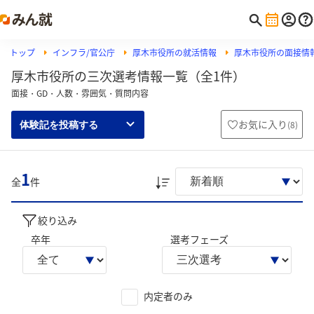
トップ
インフラ/官公庁
厚木市役所の就活情報
厚木市役所の面接情
厚木市役所の三次選考情報一覧（全1件）
面接・GD・人数・雰囲気・質問内容
お気に入り
(
8
)
体験記を投稿する
1
全
件
絞り込み
卒年
選考フェーズ
内定者のみ