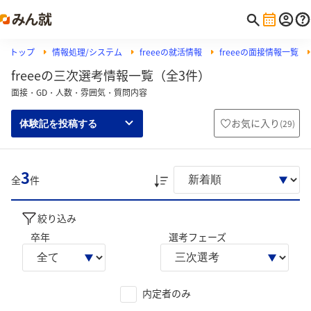
トップ
情報処理/システム
freeeの就活情報
freeeの面接情報一覧
freeeの三次選考情報一覧（全3件）
面接・GD・人数・雰囲気・質問内容
お気に入り
(
29
)
体験記を投稿する
3
全
件
絞り込み
卒年
選考フェーズ
内定者のみ