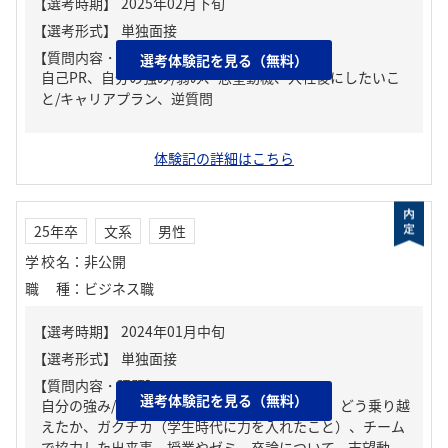
【質問内容・課題】
選考体験記を見る（無料）
自己PR、自分の強み/弱み、志望動機、入社後にしたいこ
と/キャリアプラン、逆質問
体験記の詳細はこちら
25年卒
文系
男性
学校名
：
非公開
職種
：
ビジネス職
【質問内容・課題】
選考体験記を見る（無料）
自分の強み/弱み、人生の中で大きな挫折経験。どう乗り越
えたか、ガクチカ（学生時代に力を入れたこと）、チーム
で協力した出来事、授業やゼミ、卒論について、志望動...