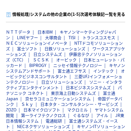
情報処理/システムの他の企業の[1-5]次選考体験記一覧を見る
ＮＴＴデータ
日本IBM
キヤノンマーケティングジャパ
ン
LINEヤフー
大塚商会
TISI
トランスコスモス
ＮＥＣソリューションイノベータ
NTTドコモソリューション
ズ
富士ソフト
日鉄ソリューションズ
ワークスアプリケ
ーションズ
日立システムズ
伊藤忠テクノソリューション
ズ（CTC）
ＳＣＳＫ
オービック
日本ヒューレット・パ
ッカード
BIPROGY
ニッセイ情報テクノロジー
キヤノン
システムアンドサポート
富士通エフサス
インテック
オ
ービックビジネスコンサルタント
三菱UFJインフォメーショ
ンテクノロジー
日立ソリューションズ
ソニー・インタラ
クティブエンタテインメント
日本ビジネスシステムズ
パ
ナソニック コネクト
東京海上日動システムズ
富士通
Japan
京セラコミュニケーションシステム
帝国データバ
ンク
Ｓｋｙ
日本タタ・コンサルタンシー・サービシズ
ZOZO
日本マイクロソフト
マクロミル
ヤマトシステム
開発
第一ライフテクノクロス
ぐるなび
アイル
JR東
日本情報システム
電通総研
富士通システムズ・イース
ト
NECネクサソリューションズ
キヤノンITソリューション