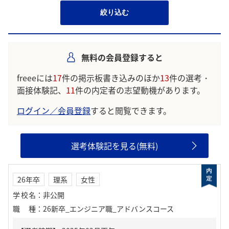
絞り込む
無料の会員登録すると
freeeには
17
件の掲示板書き込みのほか
13
件の選考・
面接体験記、
11
件の内定者の志望動機があります。
ログイン／会員登録
すると閲覧できます。
選考体験記を見る(無料)
26年卒
理系
女性
学校名
：
非公開
職種
：
26新卒_エンジニア職_アドバンスコース