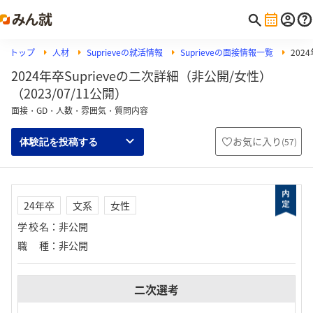
トップ
人材
Suprieveの就活情報
Suprieveの面接情報一覧
202
2024年卒Suprieveの二次詳細（非公開/女性）
（2023/07/11公開）
面接・GD・人数・雰囲気・質問内容
お気に入り
(
57
)
体験記を投稿する
24年卒
文系
女性
学校名
：
非公開
職種
：
非公開
二次選考