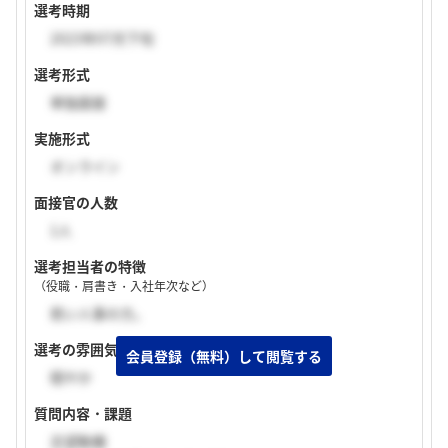
選考時期
2023年07月下旬
選考形式
単独面接
実施形式
オンライン
面接官の人数
1人
選考担当者の特徴
（役職・肩書き・入社年次など）
若い人事の方。
選考の雰囲気
穏やか
質問内容・課題
志望動機