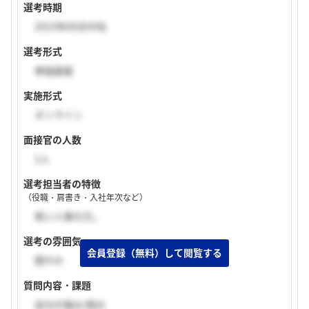
選考時期
2023年06月中旬
選考形式
単独面接
実施形式
オンライン
面接官の人数
1人
選考担当者の特徴
（役職・肩書き・入社年次など）
若い人事の方。
選考の雰囲気
穏やか
質問内容・課題
自分の強み/弱み