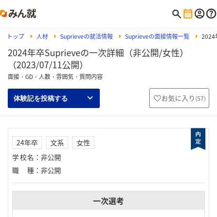
トップ
人材
Suprieveの就活情報
Suprieveの面接情報一覧
202
2024年卒Suprieveの一次詳細（非公開/女性）
（2023/07/11公開）
面接・GD・人数・雰囲気・質問内容
お気に入り
(
57
)
体験記を投稿する
24年卒
文系
女性
学校名
：
非公開
職種
：
非公開
一次選考