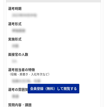
選考時期
2023年04月中旬
選考形式
単独面接
実施形式
対面
面接官の人数
3人
選考担当者の特徴
（役職・肩書き・入社年次など）
役員の方2名、社長
選考の雰囲気
普通
質問内容・課題