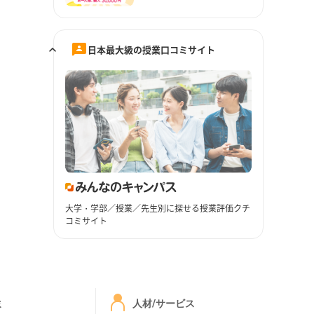
日本最大級の授業口コミサイト
大学・学部／授業／先生別に探せる授業評価クチ
コミサイト
ミ
人材/サービス