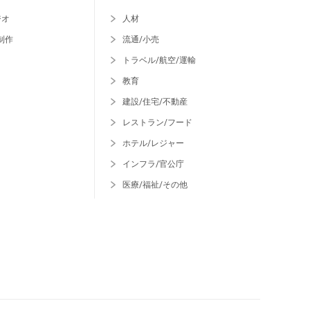
ジオ
人材
制作
流通/小売
トラベル/航空/運輸
教育
建設/住宅/不動産
レストラン/フード
ホテル/レジャー
インフラ/官公庁
医療/福祉/その他