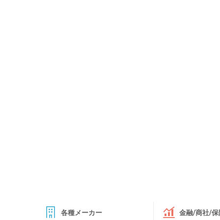
各種メーカー
金融/商社/保