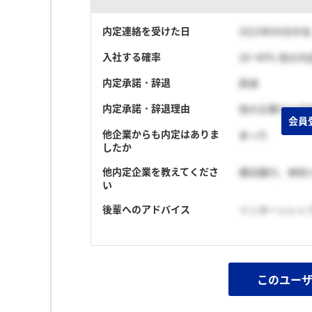
内定連絡を受けた日
2023年04月中旬
入社する確率
20~40% 他の
内定承諾・辞退
辞退
内定承諾・辞退理由
他の企業から内
会員
他企業からも内定はありま
あった
したか
他内定企業を教えてくださ
横浜銀行、神奈
い
後輩へのアドバイス
インターンシッ
このユー