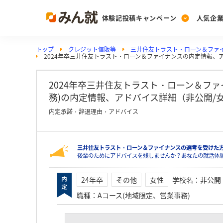
体験記投稿キャンペーン
人気企
トップ
クレジット信販等
三井住友トラスト・ローン＆ファ
Post
Ranking
PickUp
2024年卒三井住友トラスト・ローン＆ファイナンスの内定情報、
投稿する
ランキングを見る
注目の企業特集
2024年卒三井住友トラスト・ローン＆ファ
務)の内定情報、アドバイス詳細（非公開/女性）
Vote
内定承諾・辞退理由・アドバイス
投票する
動画で知ろう！業界・
三井住友トラスト・ローン＆ファイナンスの選考を受けた
後輩のためにアドバイスを残しませんか？あなたの就活体
24年卒
その他
女性
学校名
：
非公開
職種
：
Aコース(地域限定、営業事務)