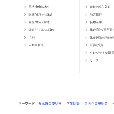
電機/機械/材料
都銀/信託/外銀
医薬/化学/化粧品
地方銀行
食品/水産/農林
信用金庫
繊維/アパレル服飾
総合商社/専門商
印刷
生命保険/損害保
自動車販売
証券/投資
クレジット信販
リース
キーワード
みん就の使い方
学生認証
合同企業説明会