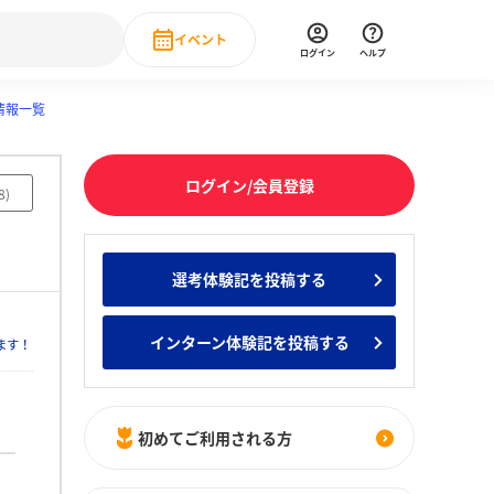
イベント
ログイン
ヘルプ
情報一覧
Event
の新卒就職人気企業ランキング
みんなのインターン人気企業ランキン
直近のイベント一覧
ログイン/会員登録
もっと見る
8
)
 IT・DX現場社員インタビュー
の新卒就職人気企業ランキング
みんなのインターン人気企業ランキン
選考体験記を投稿する
インターン体験記を投稿する
ます！
初めてご利用される方