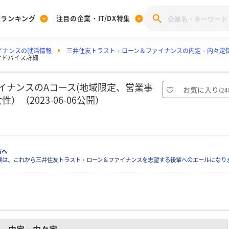
業ランキング
注目の企業・IT/DX特集
イナンスの就活情報
三井住友トラスト・ローン＆ファイナンスの内定・内々定
注目の企業特集
アドバイス詳細
みんなのIT業界新卒就職人気企業ランキング
みんな
[27卒] 本選考体験記投稿キャンペーン
28卒 注目企業特集
27卒 注目企業特集
みんなのDX企業就職ブランド調査
イナンスのAコース(地域限定、営業事
お気に入り
(
24
注目のIT・DX企業特集
（2023-06-06公開）
28卒 IT・DX企業特集
27卒 IT・DX企業特集
28卒
みんなのIT業界新卒就職人気企業ランキング
みんな
企業研究
方へ
験は、これから三井住友トラスト・ローン＆ファイナンスを志望する後輩へのエールになり