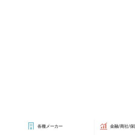
各種メーカー
金融/商社/保