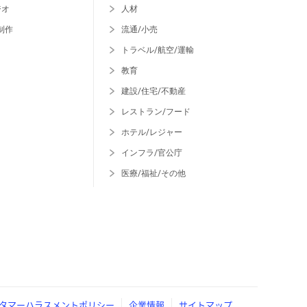
ジオ
人材
制作
流通/小売
トラベル/航空/運輸
教育
建設/住宅/不動産
レストラン/フード
ホテル/レジャー
インフラ/官公庁
医療/福祉/その他
タマーハラスメントポリシー
企業情報
サイトマップ