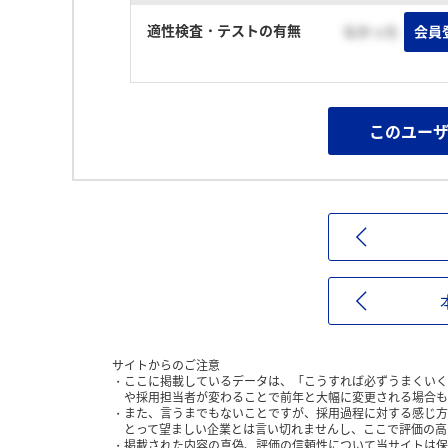
適性検査・テストの有無
なかった
会員
このユー
サイトからのご注意
ここに掲載しているデータは、「こうすれば必ずうまくいく
や採用担当者が変わることで前年と大幅に変更される場合も
また、言うまでもないことですが、採用過程に対する感じ方
とって望ましい企業とは言い切れませんし、ここで評価の高
掲載された内容の真偽、評価の信頼性について当サイトは保