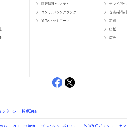
情報処理/システム
テレビ/ラ
コンサル/シンクタンク
音楽/芸能/
通信/ネットワーク
新聞
社
出版
険
広告
等
インターン
授業評価
ちら
グループ規約
プライバシーポリシー
外部送信ポリシー
カス