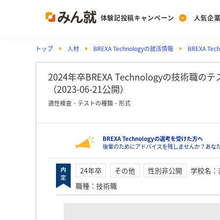
体験記投稿キャンペーン
人気企
トップ
人材
BREXA Technologyの就活情報
BREXA Te
Post
Ranking
PickUp
投稿する
ランキングを見る
注目の企業特集
2024年卒BREXA Technologyの技術
（2023-06-21公開）
適性検査・テストの種類・形式
Vote
投票する
BREXA Technologyの選考を受けた方へ
動画で知ろう！業界・
後輩のためにアドバイスを残しませんか？あなたの就
24年卒
その他
性別非公開
学校名
：
職種
：
技術職