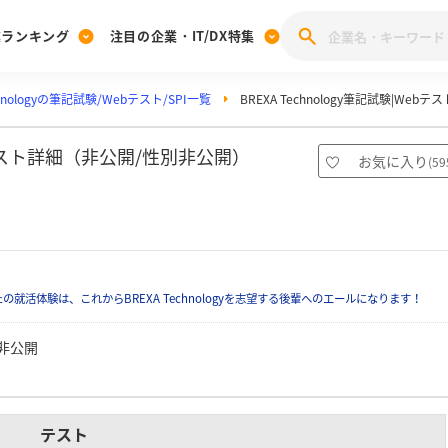
業ランキング
注目の企業・IT/DX特集
chnologyの筆記試験/Webテスト/SPI一覧
BREXA Technology筆記試験|Webテス
注目の企業特集
みんなのIT業界新卒就職人気企業ランキング
みんな
[27卒] 本選考体験記投稿キャンペーン
28卒 注目企業特集
27卒 注目企業特集
みんなのDX企業就職ブランド調査
職のテスト詳細（非公開/性別非公開）
お気に入り
(
59
注目のIT・DX企業特集
28卒 IT・DX企業特集
27卒 IT・DX企業特集
28卒
みんなのIT業界新卒就職人気企業ランキング
みんな
企業研究
活体験は、これからBREXA Technologyを志望する後輩へのエールになります！
非公開
テスト