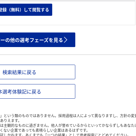
登録（無料）して閲覧する
ザーの他の選考フェーズを見る
検索結果に戻る
本選考体験記に戻る
」という類のものではありません。採用過程は人によって異なりますし、方針の変
ありえます。
は主観的なものに過ぎません。他人が誉めているからといってかならずしもあなた
くない企業であっても素晴らしい企業はあるはずです。
証しかねます。あくまでも「一つの結果」として参考程度にとどめてください。