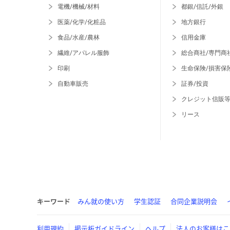
電機/機械/材料
都銀/信託/外銀
医薬/化学/化粧品
地方銀行
食品/水産/農林
信用金庫
繊維/アパレル服飾
総合商社/専門商
印刷
生命保険/損害保
自動車販売
証券/投資
クレジット信販
リース
キーワード
みん就の使い方
学生認証
合同企業説明会
利用規約
掲示板ガイドライン
ヘルプ
法人のお客様はこ