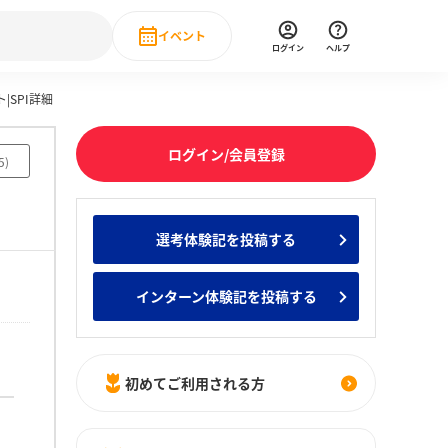
イベント
ログイン
ヘルプ
ト|SPI詳細
Event
の新卒就職人気企業ランキング
みんなのインターン人気企業ランキン
直近のイベント一覧
ログイン/会員登録
5
)
もっと見る
 IT・DX現場社員インタビュー
選考体験記を投稿する
の新卒就職人気企業ランキング
みんなのインターン人気企業ランキン
インターン体験記を投稿する
初めてご利用される方