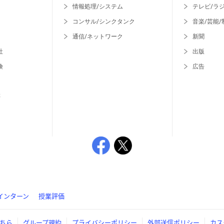
情報処理/システム
テレビ/ラ
コンサル/シンクタンク
音楽/芸能/
通信/ネットワーク
新聞
社
出版
険
広告
等
インターン
授業評価
ちら
グループ規約
プライバシーポリシー
外部送信ポリシー
カス