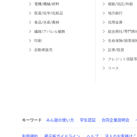
電機/機械/材料
都銀/信託/外銀
医薬/化学/化粧品
地方銀行
食品/水産/農林
信用金庫
繊維/アパレル服飾
総合商社/専門商
印刷
生命保険/損害保
自動車販売
証券/投資
クレジット信販
リース
キーワード
みん就の使い方
学生認証
合同企業説明会
利用規約
掲示板ガイドライン
ヘルプ
法人のお客様はこ