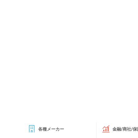
各種メーカー
金融/商社/保