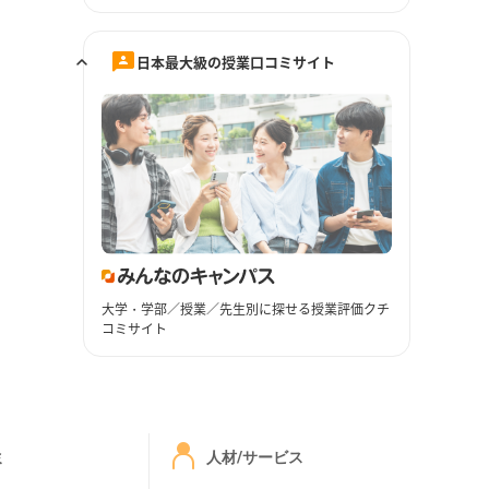
日本最大級の授業口コミサイト
大学・学部／授業／先生別に探せる授業評価クチ
コミサイト
ミ
人材/サービス