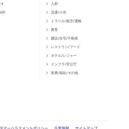
ジオ
人材
制作
流通/小売
トラベル/航空/運輸
教育
建設/住宅/不動産
レストラン/フード
ホテル/レジャー
インフラ/官公庁
医療/福祉/その他
タマーハラスメントポリシー
企業情報
サイトマップ