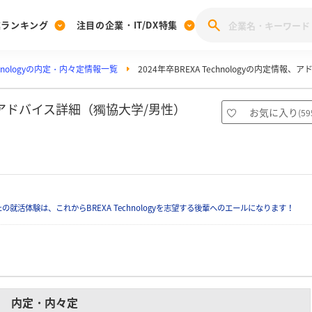
業ランキング
注目の企業・IT/DX特集
echnologyの内定・内々定情報一覧
2024年卒BREXA Technologyの内定情報、
注目の企業特集
みんなのIT業界新卒就職人気企業ランキング
みんな
[27卒] 本選考体験記投稿キャンペーン
28卒 注目企業特集
27卒 注目企業特集
みんなのDX企業就職ブランド調査
定情報、アドバイス詳細（獨協大学/男性）
お気に入り
(
59
注目のIT・DX企業特集
28卒 IT・DX企業特集
27卒 IT・DX企業特集
28卒
みんなのIT業界新卒就職人気企業ランキング
みんな
企業研究
活体験は、これからBREXA Technologyを志望する後輩へのエールになります！
内定・内々定