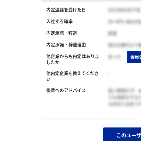
内定連絡を受けた日
2023年06月下旬
入社する確率
20~40% 他の
内定承諾・辞退
辞退
内定承諾・辞退理由
他の企業がより
他企業からも内定はありま
あった
会員
したか
他内定企業を教えてくださ
-
い
後輩へのアドバイス
変に緊張せず、
ても長続きする
る会社と出会う
このユー