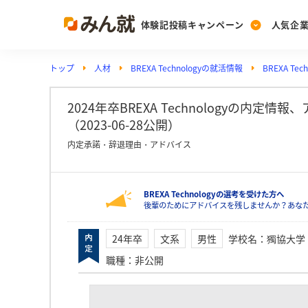
体験記投稿キャンペーン
人気企
トップ
人材
BREXA Technologyの就活情報
BREXA T
Post
Ranking
PickUp
投稿する
ランキングを見る
注目の企業特集
2024年卒BREXA Technologyの内
（2023-06-28公開）
内定承諾・辞退理由・アドバイス
Vote
投票する
BREXA Technologyの選考を受けた方へ
動画で知ろう！業界・
後輩のためにアドバイスを残しませんか？あなたの就
24年卒
文系
男性
学校名
：
獨協大学
職種
：
非公開