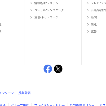
情報処理/システム
テレビ/ラ
コンサル/シンクタンク
音楽/芸能/
通信/ネットワーク
新聞
社
出版
険
広告
等
インターン
授業評価
ちら
グループ規約
プライバシーポリシー
外部送信ポリシー
カス