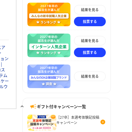
結果を見る
投票する
結果を見る
スア
投票する
ン
ション
コス
テム
結果を見る
ニケー
ルウ
ギフト付キャンペーン一覧
［27卒］本選考体験記投稿
キャンペーン