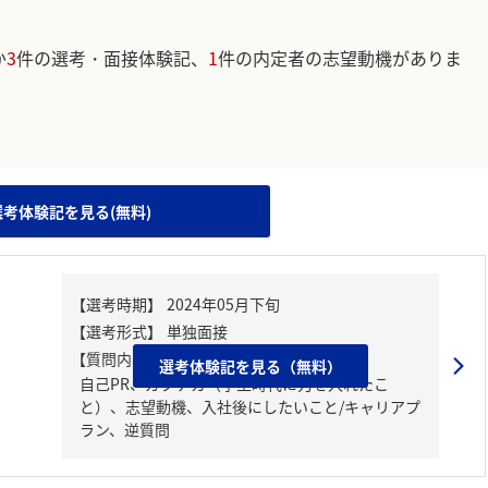
か
3
件の選考・面接体験記、
1
件の内定者の志望動機がありま
。
選考体験記を見る(無料)
【質問内容・課題】
選考体験記を見る（無料）
自己PR、ガクチカ（学生時代に力を入れたこ
と）、志望動機、入社後にしたいこと/キャリアプ
ラン、逆質問