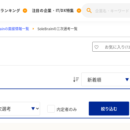
業ランキング
注目の企業・IT/DX特集
Brainの面接情報一覧
SoleBrainの三次選考一覧
注目の企業特集
みんなのIT業界新卒就職人気企業ランキング
みんな
[27卒] 本選考体験記投稿キャンペーン
28卒 注目企業特集
27卒 注目企業特集
みんなのDX企業就職ブランド調査
お気に入り
(
7
注目のIT・DX企業特集
28卒 IT・DX企業特集
27卒 IT・DX企業特集
28卒
みんなのIT業界新卒就職人気企業ランキング
みんな
企業研究
絞り込む
内定者のみ