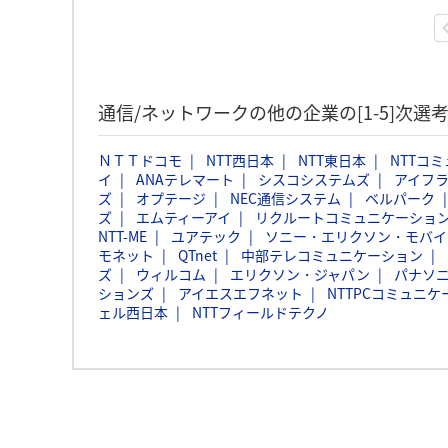
通信/ネットワークの他の企業の[1-5]次
ＮＴＴドコモ
NTT西日本
NTT東日本
NTTコ
イ
ANAテレマート
シスコシステムズ
アイフ
ズ
オプテージ
NEC通信システム
ベルパーク
ズ
エムティーアイ
リクルートコミュニケーションズ
NTT-ME
ユアテック
ソニー・エリクソン・モバイ
モネット
QTnet
中部テレコミュニケーション
ズ
ウィルコム
エリクソン・ジャパン
パナソニ
ションズ
アイエスエフネット
NTTPCコミュニ
ェル西日本
NTTフィールドテクノ