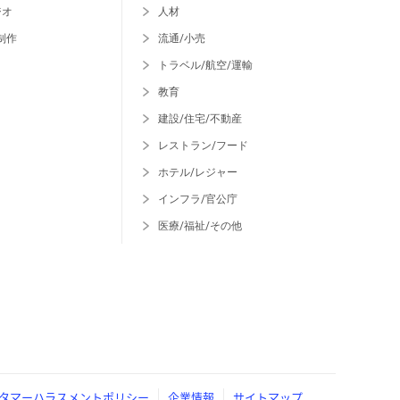
ジオ
人材
制作
流通/小売
トラベル/航空/運輸
教育
建設/住宅/不動産
レストラン/フード
ホテル/レジャー
インフラ/官公庁
医療/福祉/その他
タマーハラスメントポリシー
企業情報
サイトマップ