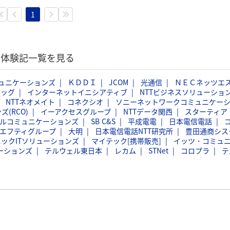
1
選考体験記一覧を見る
ミュニケーションズ
ＫＤＤＩ
JCOM
光通信
ＮＥＣネッツエ
ラッグ
インターネットイニシアティブ
NTTビジネスソリューショ
NTTネオメイト
コネクシオ
ソニーネットワークコミュニケー
(RCO)
イーアクセスグループ
NTTデータ関西
スターティア
ルコミュニケーションズ
SB C&S
平成電電
日本電信電話
エフティグループ
大明
日本電信電話NTT研究所
豊田通商シス
ックITソリューションズ
マイテック[携帯販売]
イッツ・コミュ
ケーションズ
テルウェル東日本
レカム
STNet
コロプラ
テ