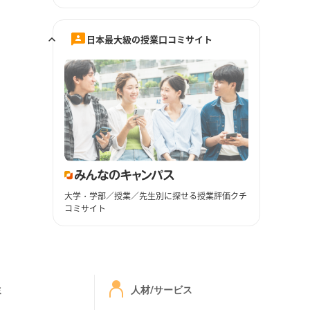
日本最大級の授業口コミサイト
大学・学部／授業／先生別に探せる授業評価クチ
コミサイト
ミ
人材/サービス