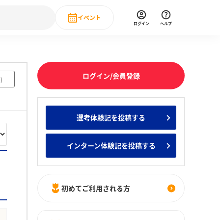
イベント
ログイン
ヘルプ
Event
の新卒就職人気企業ランキング
みんなのインターン人気企業ランキン
直近のイベント一覧
ログイン/会員登録
2
)
もっと見る
 IT・DX現場社員インタビュー
選考体験記を投稿する
の新卒就職人気企業ランキング
みんなのインターン人気企業ランキン
インターン体験記を投稿する
初めてご利用される方