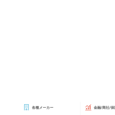
各種メーカー
金融/商社/保