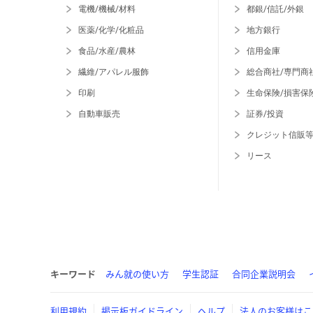
電機/機械/材料
都銀/信託/外銀
医薬/化学/化粧品
地方銀行
食品/水産/農林
信用金庫
繊維/アパレル服飾
総合商社/専門商
印刷
生命保険/損害保
自動車販売
証券/投資
クレジット信販
リース
キーワード
みん就の使い方
学生認証
合同企業説明会
利用規約
掲示板ガイドライン
ヘルプ
法人のお客様はこ