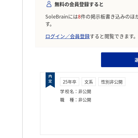
無料の会員登録すると
SoleBrainには
8
件の掲示板書き込みのほ
す。
ログイン／会員登録
すると閲覧できます
25年卒
文系
性別非公開
学校名
：
非公開
職種
：
非公開