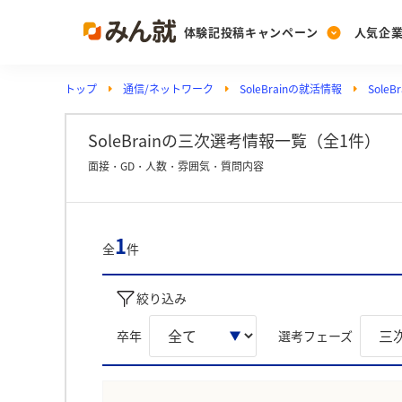
体験記投稿キャンペーン
人気企
トップ
通信/ネットワーク
SoleBrainの就活情報
Sole
Post
Ranking
PickUp
投稿する
ランキングを見る
注目の企業特集
SoleBrainの三次選考情報一覧（全1件）
面接・GD・人数・雰囲気・質問内容
Vote
投票する
1
全
件
動画で知ろう！業界・
絞り込み
卒年
選考フェーズ