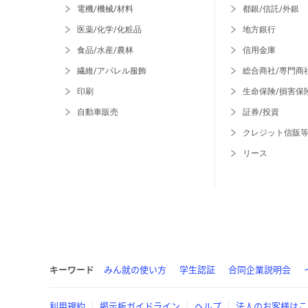
電機/機械/材料
都銀/信託/外銀
医薬/化学/化粧品
地方銀行
食品/水産/農林
信用金庫
繊維/アパレル服飾
総合商社/専門商
印刷
生命保険/損害保
自動車販売
証券/投資
クレジット信販
リース
キーワード
みん就の使い方
学生認証
合同企業説明会
利用規約
掲示板ガイドライン
ヘルプ
法人のお客様はこ