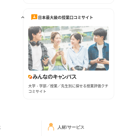
日本最大級の授業口コミサイト
大学・学部／授業／先生別に探せる授業評価クチ
コミサイト
ミ
人材/サービス