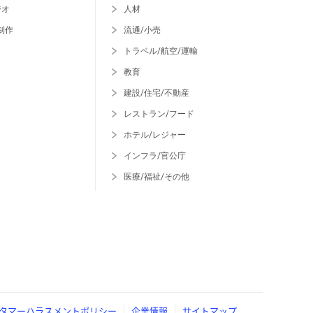
ジオ
人材
制作
流通/小売
トラベル/航空/運輸
教育
建設/住宅/不動産
レストラン/フード
ホテル/レジャー
インフラ/官公庁
医療/福祉/その他
タマーハラスメントポリシー
企業情報
サイトマップ