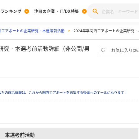
業ランキング
注目の企業・IT/DX特集
西エアポートの企業研究・本選考前活動
2024年卒関西エアポートの企業研究
注目の企業特集
みんなのIT業界新卒就職人気企業ランキング
みんな
[27卒] 本選考体験記投稿キャンペーン
28卒 注目企業特集
27卒 注目企業特集
みんなのDX企業就職ブランド調査
業研究・本選考前活動詳細（非公開/男
お気に入り
(
26
注目のIT・DX企業特集
28卒 IT・DX企業特集
27卒 IT・DX企業特集
28卒
みんなのIT業界新卒就職人気企業ランキング
みんな
企業研究
なたの就活体験は、これから関西エアポートを志望する後輩へのエールになります！
本選考前活動