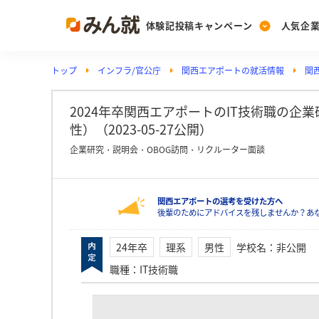
体験記投稿キャンペーン
人気企
トップ
インフラ/官公庁
関西エアポートの就活情報
関
Post
Ranking
PickUp
投稿する
ランキングを見る
注目の企業特集
2024年卒関西エアポートのIT技術職の企
性）（2023-05-27公開）
企業研究・説明会・OBOG訪問・リクルーター面談
Vote
投票する
関西エアポートの選考を受けた方へ
動画で知ろう！業界・
後輩のためにアドバイスを残しませんか？あ
24年卒
理系
男性
学校名
：
非公開
職種
：
IT技術職