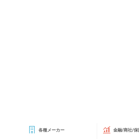
各種メーカー
金融/商社/保