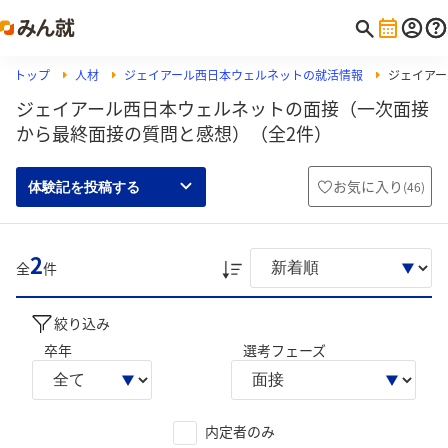
トップ
人材
ジェイアール西日本ウェルネットの就活情報
ジェイアー
ジェイアール西日本ウェルネットの面接（一次面接
から最終面接の質問と感想）（全2件）
お気に入り
(
46
)
体験記を投稿する
2
全
件
絞り込み
卒年
選考フェーズ
内定者のみ