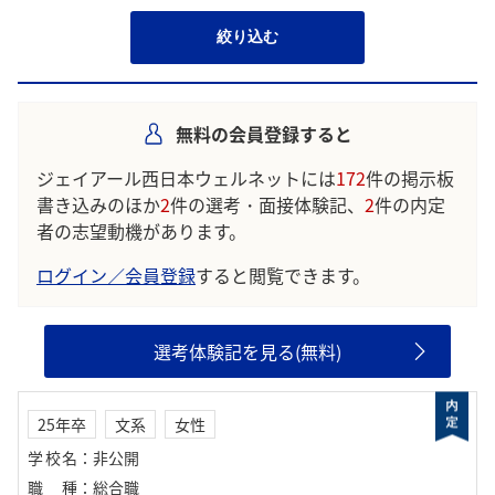
絞り込む
無料の会員登録すると
ジェイアール西日本ウェルネットには
172
件の掲示板
書き込みのほか
2
件の選考・面接体験記、
2
件の内定
者の志望動機があります。
ログイン／会員登録
すると閲覧できます。
選考体験記を見る(無料)
25年卒
文系
女性
学校名
：
非公開
職種
：
総合職