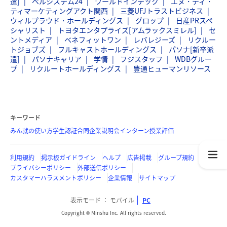
遣]
ベルシステム24
ワールドインテック
エヌ・ティ・
ティマーケティングアクト関西
三菱UFJトラストビジネス
ウィルプラウド・ホールディングス
グロップ
日産PRスペ
シャリスト
トヨタエンタプライズ[アムラックスミレル]
セ
ントメディア
ベネフィットワン
レバレジーズ
リクルー
トジョブズ
フルキャストホールディングス
パソナ[新卒派
遣]
パソナキャリア
学情
フジスタッフ
WDBグルー
プ
リクルートホールディングス
豊通ヒューマンリソース
キーワード
みん就の使い方
学生認証
合同企業説明会
インターン
授業評価
利用規約
掲示板ガイドライン
ヘルプ
広告掲載
グループ規約
プライバシーポリシー
外部送信ポリシー
カスタマーハラスメントポリシー
企業情報
サイトマップ
表示モード
モバイル
PC
Copyright © Minshu Inc. All rights reserved.