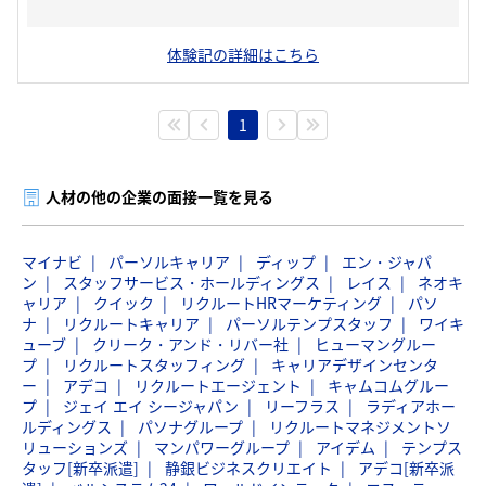
体験記の詳細はこちら
1
人材の他の企業の面接一覧を見る
マイナビ
パーソルキャリア
ディップ
エン・ジャパ
ン
スタッフサービス・ホールディングス
レイス
ネオキ
ャリア
クイック
リクルートHRマーケティング
パソ
ナ
リクルートキャリア
パーソルテンプスタッフ
ワイキ
ューブ
クリーク・アンド・リバー社
ヒューマングルー
プ
リクルートスタッフィング
キャリアデザインセンタ
ー
アデコ
リクルートエージェント
キャムコムグルー
プ
ジェイ エイ シージャパン
リーフラス
ラディアホー
ルディングス
パソナグループ
リクルートマネジメントソ
リューションズ
マンパワーグループ
アイデム
テンプス
タッフ[新卒派遣]
静銀ビジネスクリエイト
アデコ[新卒派