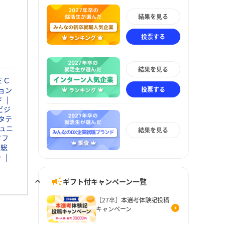
結果を見る
投票する
結果を見る
ＥＣ
投票する
ョン
ド
ビジ
タテ
ュニ
結果を見る
ソフ
通総
Ｄ
ギフト付キャンペーン一覧
［27卒］本選考体験記投稿
キャンペーン