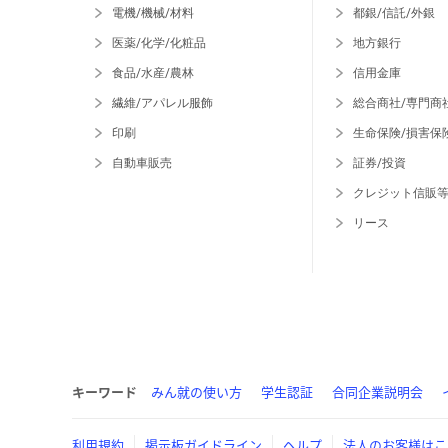
電機/機械/材料
都銀/信託/外銀
医薬/化学/化粧品
地方銀行
食品/水産/農林
信用金庫
繊維/アパレル服飾
総合商社/専門商
印刷
生命保険/損害保
自動車販売
証券/投資
クレジット信販
リース
キーワード
みん就の使い方
学生認証
合同企業説明会
利用規約
掲示板ガイドライン
ヘルプ
法人のお客様はこ