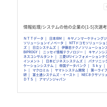
情報処理/システムの他の企業の[1-5]次
ＮＴＴデータ
日本IBM
キヤノンマーケティング
ソリューションイノベータ
NTTドコモソリューショ
ズ
日立システムズ
伊藤忠テクノソリューションズ
BIPROGY
ニッセイ情報テクノロジー
キヤノンシ
ネスコンサルタント
三菱UFJインフォメーションテ
インメント
日本ビジネスシステムズ
パナソニッ
ケーションシステム
帝国データバンク
Ｓｋｙ
ト
マクロミル
ヤマトシステム開発
第一ライ
研
富士通システムズ・イースト
NECネクサソリ
ＤＴＳ
アマゾンジャパン