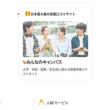
日本最大級の授業口コミサイト
大学・学部／授業／先生別に探せる授業評価クチ
コミサイト
ミ
人材/サービス