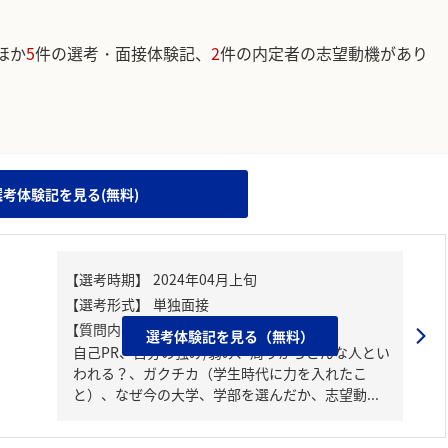
ほか
5
件の選考・面接体験記、
2
件の内定者の志望動機があり
。
選考体験記を見る(無料)
【質問内容・課題】
選考体験記を見る（無料）
自己PR、自分の強み/弱み、周りからどんな人とい
われる？、ガクチカ（学生時代に力を入れたこ
と）、なぜ今の大学、学部を選んだか、志望動...