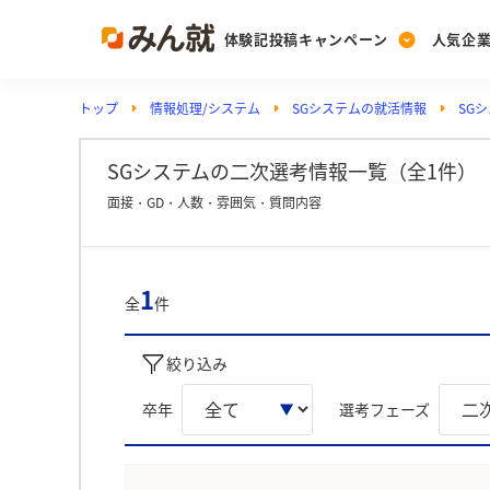
体験記投稿キャンペーン
人気企
トップ
情報処理/システム
SGシステムの就活情報
SG
Post
Ranking
PickUp
投稿する
ランキングを見る
注目の企業特集
SGシステムの二次選考情報一覧（全1件）
面接・GD・人数・雰囲気・質問内容
Vote
投票する
1
全
件
動画で知ろう！業界・
絞り込み
卒年
選考フェーズ