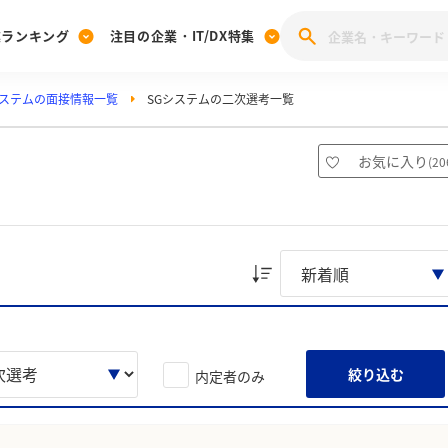
業ランキング
注目の企業・IT/DX特集
システムの面接情報一覧
SGシステムの二次選考一覧
注目の企業特集
みんなのIT業界新卒就職人気企業ランキング
みんな
[27卒] 本選考体験記投稿キャンペーン
28卒 注目企業特集
27卒 注目企業特集
みんなのDX企業就職ブランド調査
お気に入り
(
20
注目のIT・DX企業特集
28卒 IT・DX企業特集
27卒 IT・DX企業特集
28卒
みんなのIT業界新卒就職人気企業ランキング
みんな
企業研究
絞り込む
内定者のみ