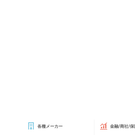
各種メーカー
金融/商社/保