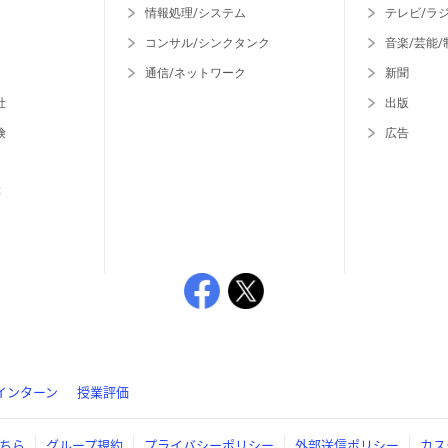
情報処理/システム
テレビ/ラ
コンサル/シンクタンク
音楽/芸能/
通信/ネットワーク
新聞
社
出版
険
広告
等
インターン
授業評価
ちら
グループ規約
プライバシーポリシー
外部送信ポリシー
カス