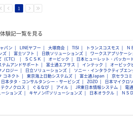
1
選考体験記一覧を見る
ジャパン
LINEヤフー
大塚商会
TISI
トランスコスモス
Ｎ
ンズ
富士ソフト
日鉄ソリューションズ
ワークスアプリケーシ
（CTC）
ＳＣＳＫ
オービック
日本ヒューレット・パッカー
ステムアンドサポート
富士通エフサス
インテック
オービック
クノロジー
日立ソリューションズ
ソニー・インタラクティブエン
ク コネクト
東京海上日動システムズ
富士通Japan
京セラコミ
日本タタ・コンサルタンシー・サービシズ
ZOZO
日本マイクロ
フテクノクロス
ぐるなび
アイル
JR東日本情報システム
電
ューションズ
キヤノンITソリューションズ
日本オラクル
ＮＳ