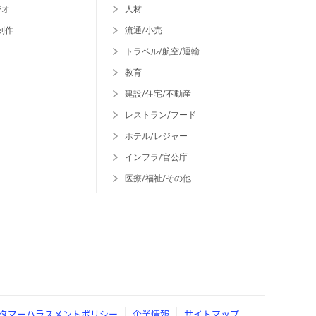
ジオ
人材
制作
流通/小売
トラベル/航空/運輸
教育
建設/住宅/不動産
レストラン/フード
ホテル/レジャー
インフラ/官公庁
医療/福祉/その他
タマーハラスメントポリシー
企業情報
サイトマップ