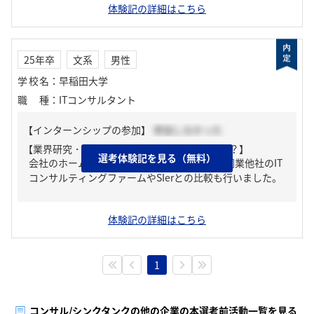
体験記の詳細はこちら
25年卒
文系
男性
学校名
：
早稲田大学
職種
：
ITコンサルタント
【インターンシップの参加】
参加しなかった
【業界研究・企業研究はどんな風にしましたか？】
選考体験記を見る（無料）
会社のホームページを主に参考にしました。同業他社のIT
コンサルティングファームやSIerとの比較も行いました。
体験記の詳細はこちら
1
コンサル/シンクタンクの他の企業の本選考前活動一覧を見る