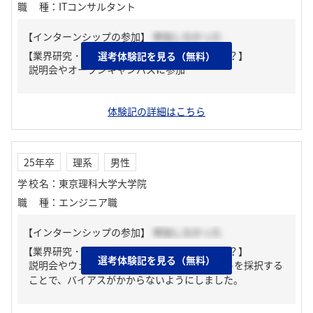
職種
：
ITコンサルタント
【インターンシップの参加】
参加しなかった
【業界研究・企業研究はどんな風にしましたか？】
選考体験記を見る（無料）
説明会やオープンキャンパスに参加
体験記の詳細はこちら
25年卒
理系
男性
学校名
：
東京理科大学大学院
職種
：
エンジニア職
【インターンシップの参加】
参加しなかった
【業界研究・企業研究はどんな風にしましたか？】
選考体験記を見る（無料）
説明会やウェブサイトから調べ、多数のサイトを採択する
ことで、バイアスがかからないようにしました。