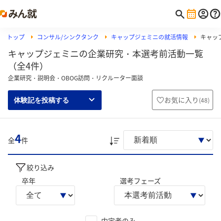
トップ
コンサル/シンクタンク
キャップジェミニの就活情報
キャッ
キャップジェミニの企業研究・本選考前活動一覧
（全4件）
企業研究・説明会・OBOG訪問・リクルーター面談
お気に入り
(
48
)
体験記を投稿する
4
全
件
絞り込み
卒年
選考フェーズ
内定者のみ