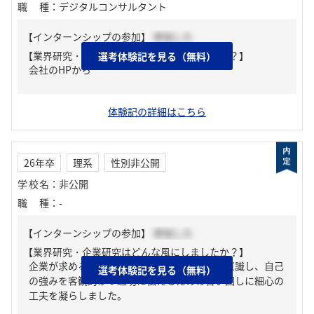
職種
：
デジタルコンサルタント
【インターンシップの参加】
参加した
【業界研究・企業研究はどんな風にしましたか？】
選考体験記を見る（無料）
会社のHPから
体験記の詳細はこちら
26年卒
理系
性別非公開
学校名
：
非公開
職種
：
-
【インターンシップの参加】
参加した
【業界研究・企業研究はどんな風にしましたか？】
企業が求める人物像に合わせた表現を十分に意識し、自己
選考体験記を見る（無料）
の強みを客観的かつ適切に伝えるための言い回しに細心の
工夫を凝らしました。