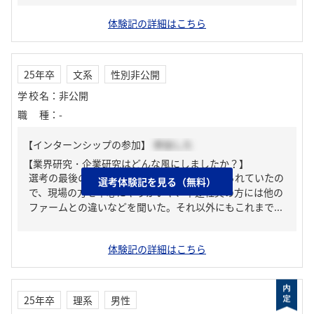
体験記の詳細はこちら
25年卒
文系
性別非公開
学校名
：
非公開
職種
：
-
【インターンシップの参加】
参加した
【業界研究・企業研究はどんな風にしましたか？】
選考の最後の時間に逆質問の時間が必ず設けられていたの
選考体験記を見る（無料）
で、現場の方を中心にやりがいや、中途社員の方には他の
ファームとの違いなどを聞いた。それ以外にもこれまで...
体験記の詳細はこちら
25年卒
理系
男性