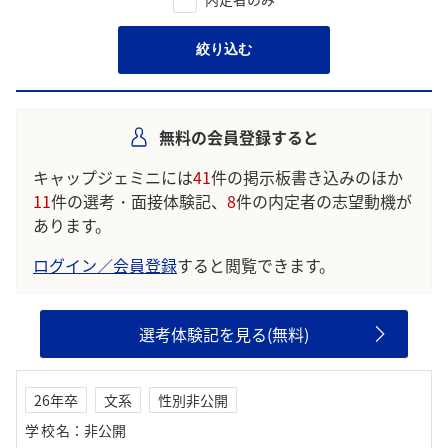
絞り込む
無料の会員登録すると
キャップジェミニには
41
件の掲示板書き込みのほか
11
件の選考・面接体験記、
8
件の内定者の志望動機が
あります。
ログイン／会員登録
すると閲覧できます。
選考体験記を見る(無料)
26年卒
文系
性別非公開
学校名
：
非公開