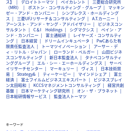
ス】
デロイトトーマツ
ベイカレント
三菱総合研究所
（MRI）
ボストン・コンサルティング・グループ
マッキン
ゼー・アンド・カンパニー
シンプレクス・ホールディング
ス
三菱UFJリサーチ＆コンサルティング
A.T.カーニー
アーンスト・アンド・ヤング・アドバイザリー
ビジネスコン
サルタント
C＆I Holdings
シグマクシス
ベイン・ア
ンド・カンパニー
富士通総研
レイヤーズ・コンサルティ
ング
日本経営
ドリームインキュベータ
PwCあらた有
限責任監査法人
トーマツイノベーション
アーサー・デ
ィ・リトル・ジャパン
ローランド・ベルガー
山田ビジネ
スコンサルティング
新日本監査法人
タナベコンサルティ
ンググループ
エル・シー・エーホールディングス
サーベ
イリサーチセンター
マーキュリー
ヴィス
日本技術貿
易
Strategy&
ティーケーピー
マインドシェア
富士
経済
富士フイルムビジネスエキスパート
ビジネスブレイ
ン太田昭和
KCCSマネジメントコンサルティング
経営共創
基盤
日本マーケティング研究所
オン・ザ・プラネット
日本総研情報サービス
監査法人トーマツ
キーワード