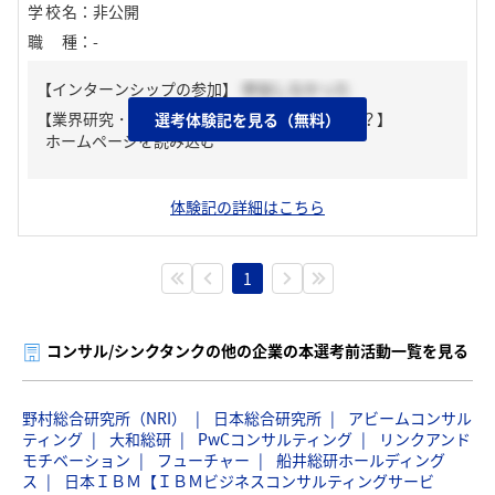
学校名
：
非公開
職種
：
-
【インターンシップの参加】
参加しなかった
【業界研究・企業研究はどんな風にしましたか？】
選考体験記を見る（無料）
ホームページを読み込む
体験記の詳細はこちら
1
コンサル/シンクタンクの他の企業の本選考前活動一覧を見る
野村総合研究所（NRI）
日本総合研究所
アビームコンサル
ティング
大和総研
PwCコンサルティング
リンクアンド
モチベーション
フューチャー
船井総研ホールディング
ス
日本ＩＢＭ【ＩＢＭビジネスコンサルティングサービ