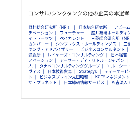
コンサル/シンクタンクの他の企業の本選
野村総合研究所（NRI）
日本総合研究所
アビー
チベーション
フューチャー
船井総研ホールディ
イトトーマツ
ベイカレント
三菱総合研究所（MR
カンパニー
シンプレクス・ホールディングス
三
ヤング・アドバイザリー
ビジネスコンサルタント
通総研
レイヤーズ・コンサルティング
日本経営
ノベーション
アーサー・ディ・リトル・ジャパン
人
タナベコンサルティンググループ
エル・シー
ヴィス
日本技術貿易
Strategy&
ティーケーピ
ト
ビジネスブレイン太田昭和
KCCSマネジメン
ザ・プラネット
日本総研情報サービス
監査法人