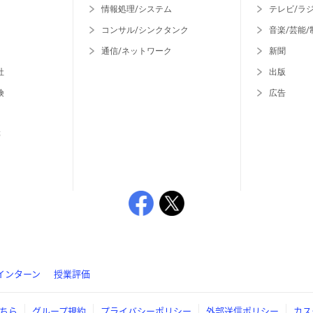
情報処理/システム
テレビ/ラ
コンサル/シンクタンク
音楽/芸能/
通信/ネットワーク
新聞
社
出版
険
広告
等
インターン
授業評価
ちら
グループ規約
プライバシーポリシー
外部送信ポリシー
カス