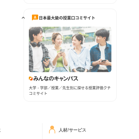
日本最大級の授業口コミサイト
大学・学部／授業／先生別に探せる授業評価クチ
コミサイト
ミ
人材/サービス