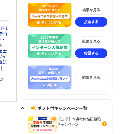
結果を見る
投票する
ンドモ
デロ
ド・
結果を見る
ド・
富士
投票する
ツイ
査法
結果を見る
ン・
ギフト付キャンペーン一覧
［27卒］本選考体験記投稿
キャンペーン