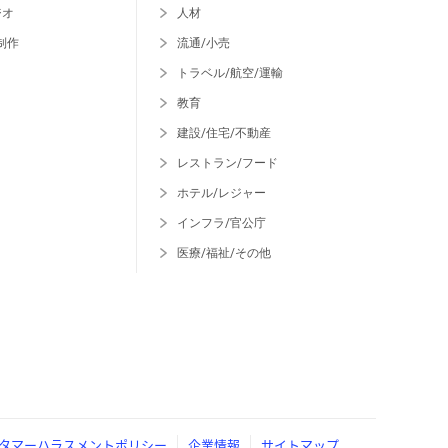
ジオ
人材
制作
流通/小売
トラベル/航空/運輸
教育
建設/住宅/不動産
レストラン/フード
ホテル/レジャー
インフラ/官公庁
医療/福祉/その他
タマーハラスメントポリシー
企業情報
サイトマップ