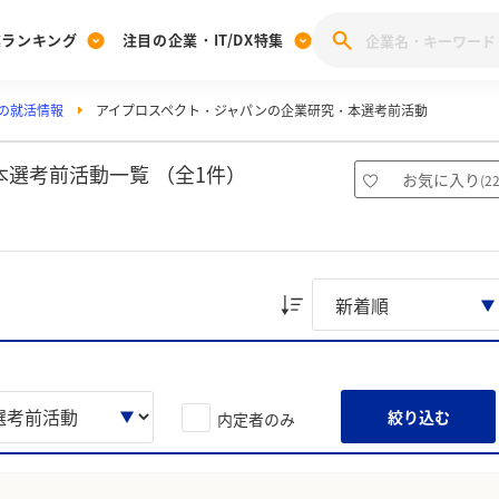
業ランキング
注目の企業・IT/DX特集
の就活情報
アイプロスペクト・ジャパンの企業研究・本選考前活動
注目の企業特集
みんなのIT業界新卒就職人気企業ランキング
みんな
[27卒] 本選考体験記投稿キャンペーン
28卒 注目企業特集
27卒 注目企業特集
みんなのDX企業就職ブランド調査
選考前活動一覧 （全1件）
お気に入り
(
2
注目のIT・DX企業特集
28卒 IT・DX企業特集
27卒 IT・DX企業特集
28卒
みんなのIT業界新卒就職人気企業ランキング
みんな
企業研究
絞り込む
内定者のみ