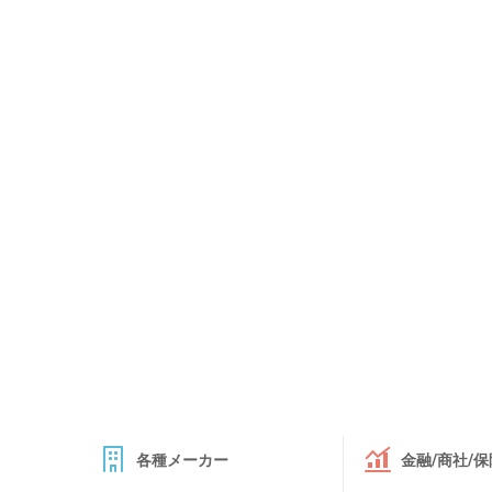
各種メーカー
金融/商社/保