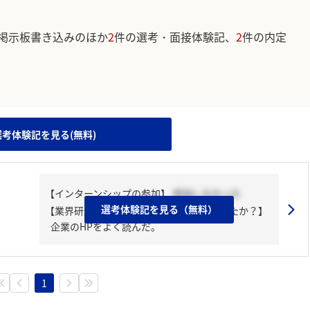
掲示板書き込みのほか
2
件の選考・面接体験記、
2
件の内定
。
選考体験記を見る(無料)
【インターンシップの参加】
参加しなかった
選考体験記を見る（無料）
【業界研究・企業研究はどんな風にしましたか？】
企業のHPをよく読んだ。
1