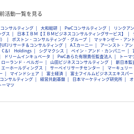
考前活動一覧を見る
ムコンサルティング
大和総研
PwCコンサルティング
リンクア
ングス
日本ＩＢＭ【ＩＢＭビジネスコンサルティングサービス】
I）
ボストン・コンサルティング・グループ
マッキンゼー・アン
菱UFJリサーチ＆コンサルティング
A.T.カーニー
アーンスト・アン
C＆I Holdings
シグマクシス
ベイン・アンド・カンパニー
ドリームインキュベータ
PwCあらた有限責任監査法人
トーマ
ローランド・ベルガー
山田ビジネスコンサルティング
新日本監
・エーホールディングス
サーベイリサーチセンター
マーキュリー
ー
マインドシェア
富士経済
富士フイルムビジネスエキスパー
トコンサルティング
経営共創基盤
日本マーケティング研究所
オ
トーマツ