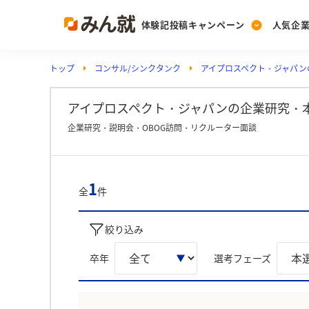
体験記投稿キャンペーン
人気企
トップ
コンサル/シンクタンク
アイプロスペクト・ジャパン
Post
Ranking
PickUp
投稿する
ランキングを見る
注目の企業特集
アイプロスペクト・ジャパンの企業研究・本
企業研究・説明会・OBOG訪問・リクルーター面談
Vote
投票する
1
全
件
動画で知ろう！業界・
絞り込み
卒年
選考フェーズ