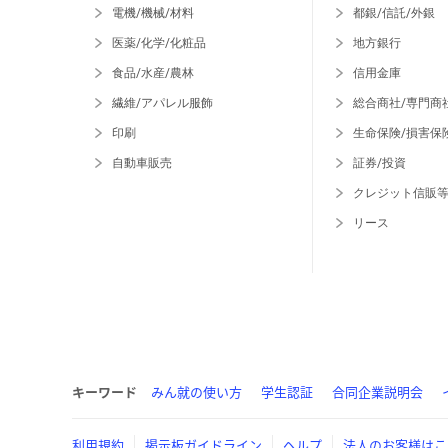
電機/機械/材料
都銀/信託/外銀
医薬/化学/化粧品
地方銀行
食品/水産/農林
信用金庫
繊維/アパレル服飾
総合商社/専門商
印刷
生命保険/損害保
自動車販売
証券/投資
クレジット信販
リース
キーワード
みん就の使い方
学生認証
合同企業説明会
利用規約
掲示板ガイドライン
ヘルプ
法人のお客様はこ