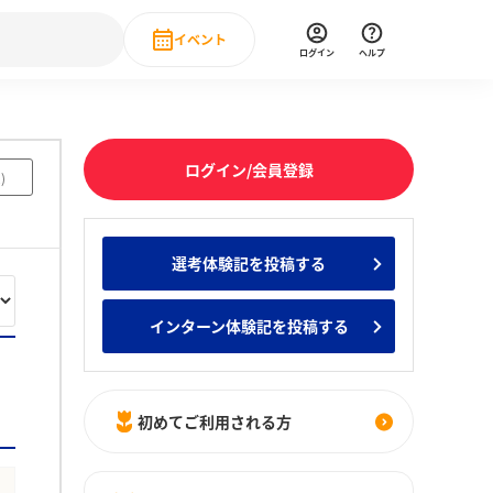
イベント
ログイン
ヘルプ
Event
の新卒就職人気企業ランキング
みんなのインターン人気企業ランキン
直近のイベント一覧
ログイン/会員登録
2
)
もっと見る
 IT・DX現場社員インタビュー
選考体験記を投稿する
の新卒就職人気企業ランキング
みんなのインターン人気企業ランキン
インターン体験記を投稿する
初めてご利用される方