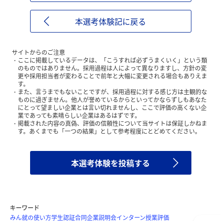
本選考体験記に戻る
サイトからのご注意
ここに掲載しているデータは、「こうすれば必ずうまくいく」という類
のものではありません。採用過程は人によって異なりますし、方針の変
更や採用担当者が変わることで前年と大幅に変更される場合もありえま
す。
また、言うまでもないことですが、採用過程に対する感じ方は主観的な
ものに過ぎません。他人が誉めているからといってかならずしもあなた
にとって望ましい企業とは言い切れませんし、ここで評価の高くない企
業であっても素晴らしい企業はあるはずです。
掲載された内容の真偽、評価の信頼性について当サイトは保証しかねま
す。あくまでも「一つの結果」として参考程度にとどめてください。
本選考体験を投稿する
キーワード
みん就の使い方
学生認証
合同企業説明会
インターン
授業評価