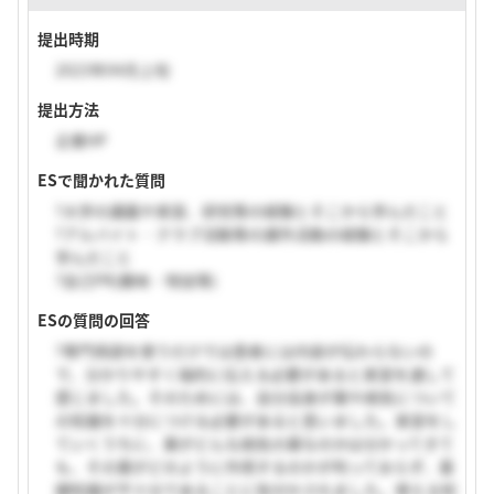
提出時期
2023年04月上旬
提出方法
企業HP
ESで聞かれた質問
?大学の講義や実習、研究等の経験とそこから学んだこと
?アルバイト・クラブ活動等の課外活動の経験とそこから
学んだこと
?自己PR(趣味・特技等)
ESの質問の回答
?専門用語を使うだけでは患者には内容が伝わらないの
で、分かりやすく端的に伝える必要があると実習を通して
感じました。そのためには、自分自身が薬や病気について
の知識を十分につける必要があると思いました。実習をし
ていくうちに、薬がどんな病気の薬なのかは分かってきて
も、その薬がどのように作用するのかが判っておらず、基
礎知識が不十分であることに気付かされました。使える知