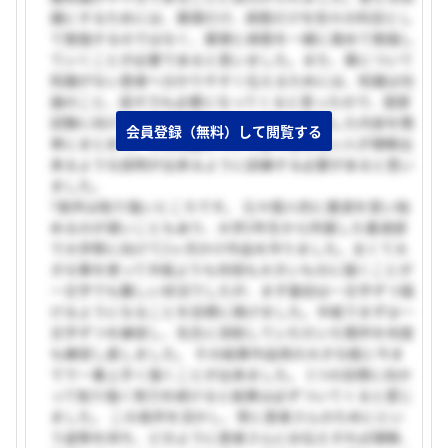
識にするためには、薬理だけ、病態だけを別々の科目とし
て勉強するのではなく、薬理と病態を一緒に進めて勉強し
ていくことが必要であると思いました。また、薬について
知識がない患者へ分かりやすく伝えるためには、知識は勿
論のこと、話す力も必要になってくると思ったので、国家
試験に向けての勉強を進めていく際に、勉強した内容を簡
会員登録（無料）して閲覧する
単にまとめて、その内容について全く知らない人が理解出
来るような説明が出来るように訓練する必要があると思い
ました。
?長所は粘り強いところです。 元々個人的に書道を習い始
めるのが遅いこともあり、大学2年生から所属した書道部
で大学祭に向けて2ヶ月かけ作品を作りました。太くて大
きな筆を使って半紙よりも何倍も大きいものに描くことが
一文字でも難しい状況でしたが、まず最初は一文字ずつ描
けるようになることを目標に掲げました。半紙でまずは一
文字ずつを練習し、先生に添削していただいた箇所を何度
も練習し直しました。 その結果作品用の大きな紙に今ま
でで一番上手く描くことが出来ました。 1つの目標に向か
って粘り強く努力を続けると結果は必ずついてくると感じ
ました。 この長所を活かし、常に患者さんのためにとい
う姿勢を持ち、どのように患者さんにお伝えすれば理解、