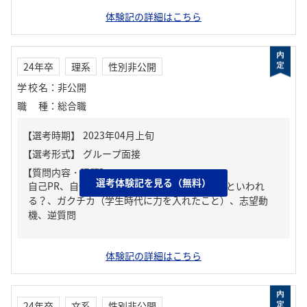
体験記の詳細はこちら
24年卒
理系
性別非公開
学校名
：
非公開
職種
：
総合職
【質問内容・課題】
選考体験記を見る（無料）
自己PR、自分の強み/弱み、周りからどんな人といわれ
る？、ガクチカ（学生時代に力を入れたこと）、志望動
機、逆質問
体験記の詳細はこちら
24年卒
文系
性別非公開