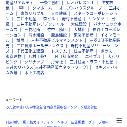
動産リアルティ
一条工務店
レオパレス２１
住友林
業
LIXIL
タマホーム
オープンハウスグループ
三井ホ
ーム
東急リバブル
大東建託
スターツコーポレーショ
ン
三井不動産
森ビル
野村不動産
サンゲツ
日
揮
三井不動産レジデンシャル
大成建設
パナソニックホ
ームズ
三菱地所
竹中工務店
大林組
長谷工コーポレ
ーション
清水建設
鹿島建設
東急不動産
イオンモー
ル
博展
三井不動産ビルマネジメント
三菱UFJ不動産販
売
三井倉庫ホールディングス
野村不動産ソリューション
ズ
千代田化工建設
トステム
住友不動産
ポラス
東京建物
乃村工藝社
NTT都市開発
エイブル
大和リ
ビング
クリナップ
丹青社
三井住友トラスト不動産
三井のリハウス[三井不動産販売ネットワーク]
セキスイハイ
ム近畿
木下工務店
キーワード
みん就の使い方
学生認証
合同企業説明会
インターン
授業評価
利用規約
掲示板ガイドライン
ヘルプ
広告掲載
グループ規約