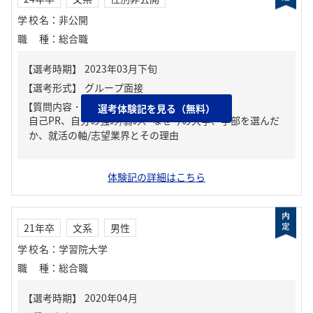
学校名
：
非公開
職種
：
総合職
【質問内容・課題】
選考体験記を見る（無料）
自己PR、自分の強み/弱み、なぜ今の大学、学部を選んだ
か、就活の軸/志望業界とその理由
体験記の詳細はこちら
21年卒
文系
男性
学校名
：
学習院大学
職種
：
総合職