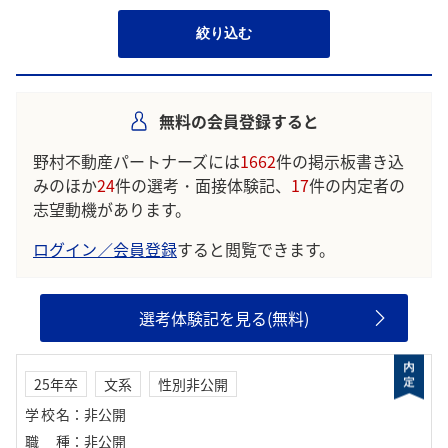
絞り込む
無料の会員登録すると
野村不動産パートナーズには
1662
件の掲示板書き込
みのほか
24
件の選考・面接体験記、
17
件の内定者の
志望動機があります。
ログイン／会員登録
すると閲覧できます。
選考体験記を見る(無料)
25年卒
文系
性別非公開
学校名
：
非公開
職種
：
非公開