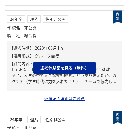
24年卒
理系
性別非公開
学校名
：
非公開
職種
：
総合職
【質問内容・課題】
選考体験記を見る（無料）
自己PR、自分の強み/弱み、周りからどんな人といわれ
る？、人生の中で大きな挫折経験。どう乗り越えたか、ガ
クチカ（学生時代に力を入れたこと）、チームで協力し...
体験記の詳細はこちら
24年卒
理系
性別非公開
学校名
：
非公開