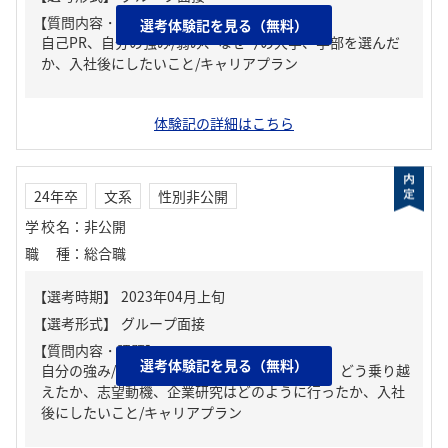
【質問内容・課題】
選考体験記を見る（無料）
自己PR、自分の強み/弱み、なぜ今の大学、学部を選んだ
か、入社後にしたいこと/キャリアプラン
体験記の詳細はこちら
24年卒
文系
性別非公開
学校名
：
非公開
職種
：
総合職
【質問内容・課題】
選考体験記を見る（無料）
自分の強み/弱み、人生の中で大きな挫折経験。どう乗り越
えたか、志望動機、企業研究はどのように行ったか、入社
後にしたいこと/キャリアプラン