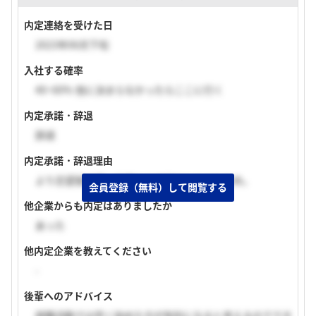
内定連絡を受けた日
2023年06月下旬
入社する確率
40~60% 他に決まらなかったらここに行く
内定承諾・辞退
辞退
内定承諾・辞退理由
より志望度の高い企業から内定をもらえたため。
会員登録（無料）して閲覧する
他企業からも内定はありましたか
あった
他内定企業を教えてください
-
後輩へのアドバイス
就職活動では早く始めた方が有利になると考えるのででき