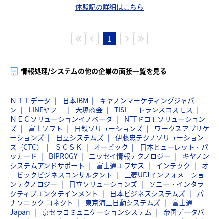
体験記の詳細はこちら
1
情報処理/システムの他の企業の面接一覧を見る
ＮＴＴデータ
日本IBM
キヤノンマーケティングジャパ
ン
LINEヤフー
大塚商会
TISI
トランスコスモス
ＮＥＣソリューションイノベータ
NTTドコモソリューション
ズ
富士ソフト
日鉄ソリューションズ
ワークスアプリケ
ーションズ
日立システムズ
伊藤忠テクノソリューション
ズ（CTC）
ＳＣＳＫ
オービック
日本ヒューレット・パ
ッカード
BIPROGY
ニッセイ情報テクノロジー
キヤノン
システムアンドサポート
富士通エフサス
インテック
オ
ービックビジネスコンサルタント
三菱UFJインフォメーショ
ンテクノロジー
日立ソリューションズ
ソニー・インタラ
クティブエンタテインメント
日本ビジネスシステムズ
パ
ナソニック コネクト
東京海上日動システムズ
富士通
Japan
京セラコミュニケーションシステム
帝国データバ