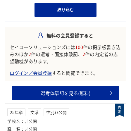
絞り込む
無料の会員登録すると
セイコーソリューションズには
100
件の掲示板書き込
みのほか
2
件の選考・面接体験記、
2
件の内定者の志
望動機があります。
ログイン／会員登録
すると閲覧できます。
選考体験記を見る(無料)
25年卒
文系
性別非公開
学校名
：
非公開
職種
：
非公開