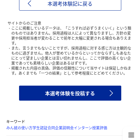
本選考体験記に戻る
サイトからのご注意
ここに掲載しているデータは、「こうすれば必ずうまくいく」という類
のものではありません。採用過程は人によって異なりますし、方針の変
更や採用担当者が変わることで前年と大幅に変更される場合もありえま
す。
また、言うまでもないことですが、採用過程に対する感じ方は主観的な
ものに過ぎません。他人が誉めているからといってかならずしもあなた
にとって望ましい企業とは言い切れませんし、ここで評価の高くない企
業であっても素晴らしい企業はあるはずです。
掲載された内容の真偽、評価の信頼性について当サイトは保証しかねま
す。あくまでも「一つの結果」として参考程度にとどめてください。
本選考体験を投稿する
キーワード
みん就の使い方
学生認証
合同企業説明会
インターン
授業評価