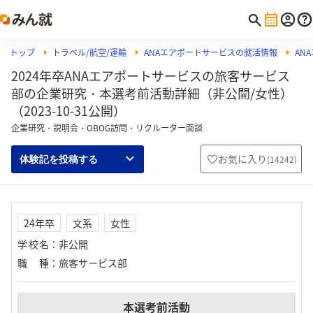
トップ
トラベル/航空/運輸
ANAエアポートサービスの就活情報
AN
2024年卒ANAエアポートサービスの旅客サービス
部の企業研究・本選考前活動詳細（非公開/女性）
（2023-10-31公開）
企業研究・説明会・OBOG訪問・リクルーター面談
お気に入り
(
14242
)
体験記を投稿する
24年卒
文系
女性
学校名
：
非公開
職種
：
旅客サービス部
本選考前活動