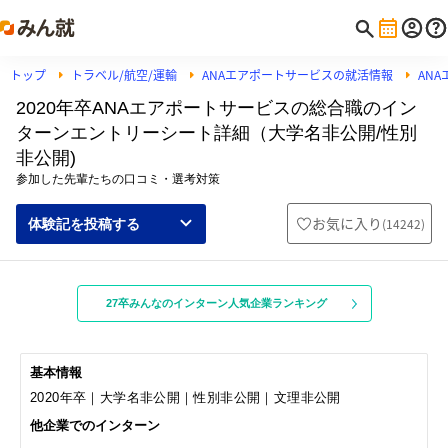
トップ
トラベル/航空/運輸
ANAエアポートサービスの就活情報
AN
2020年卒ANAエアポートサービスの総合職のイン
ターンエントリーシート詳細（大学名非公開/性別
非公開)
参加した先輩たちの口コミ・選考対策
お気に入り
(
14242
)
体験記を投稿する
27卒みんなのインターン人気企業ランキング
基本情報
2020年卒｜大学名非公開｜性別非公開｜文理非公開
他企業でのインターン