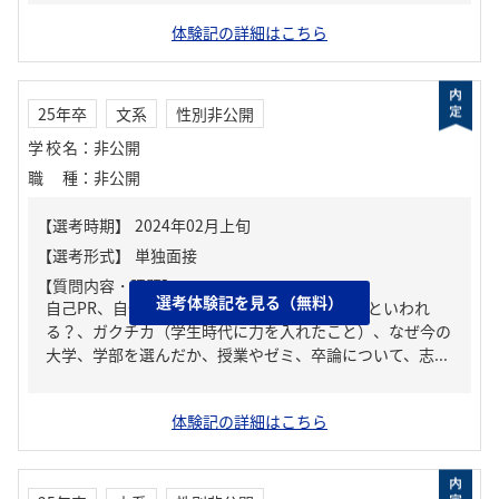
体験記の詳細はこちら
25年卒
文系
性別非公開
学校名
：
非公開
職種
：
非公開
【質問内容・課題】
選考体験記を見る（無料）
自己PR、自分の強み/弱み、周りからどんな人といわれ
る？、ガクチカ（学生時代に力を入れたこと）、なぜ今の
大学、学部を選んだか、授業やゼミ、卒論について、志...
体験記の詳細はこちら