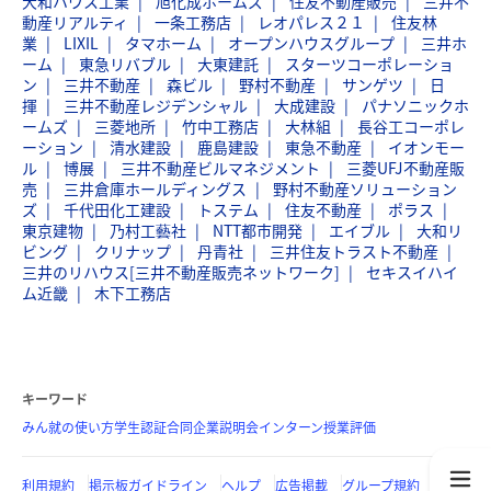
大和ハウス工業
旭化成ホームズ
住友不動産販売
三井不
動産リアルティ
一条工務店
レオパレス２１
住友林
業
LIXIL
タマホーム
オープンハウスグループ
三井ホ
ーム
東急リバブル
大東建託
スターツコーポレーショ
ン
三井不動産
森ビル
野村不動産
サンゲツ
日
揮
三井不動産レジデンシャル
大成建設
パナソニックホ
ームズ
三菱地所
竹中工務店
大林組
長谷工コーポレ
ーション
清水建設
鹿島建設
東急不動産
イオンモー
ル
博展
三井不動産ビルマネジメント
三菱UFJ不動産販
売
三井倉庫ホールディングス
野村不動産ソリューション
ズ
千代田化工建設
トステム
住友不動産
ポラス
東京建物
乃村工藝社
NTT都市開発
エイブル
大和リ
ビング
クリナップ
丹青社
三井住友トラスト不動産
三井のリハウス[三井不動産販売ネットワーク]
セキスイハイ
ム近畿
木下工務店
キーワード
みん就の使い方
学生認証
合同企業説明会
インターン
授業評価
利用規約
掲示板ガイドライン
ヘルプ
広告掲載
グループ規約