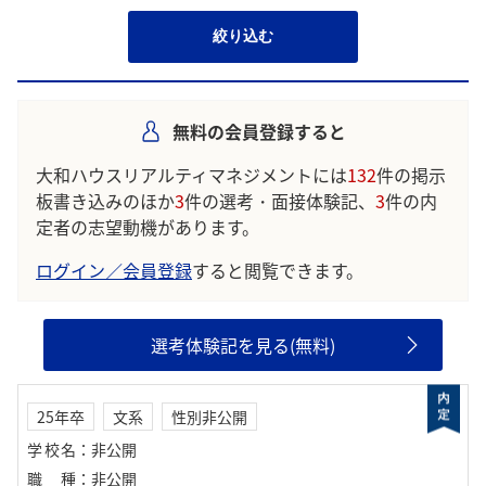
絞り込む
無料の会員登録すると
大和ハウスリアルティマネジメントには
132
件の掲示
板書き込みのほか
3
件の選考・面接体験記、
3
件の内
定者の志望動機があります。
ログイン／会員登録
すると閲覧できます。
選考体験記を見る(無料)
25年卒
文系
性別非公開
学校名
：
非公開
職種
：
非公開