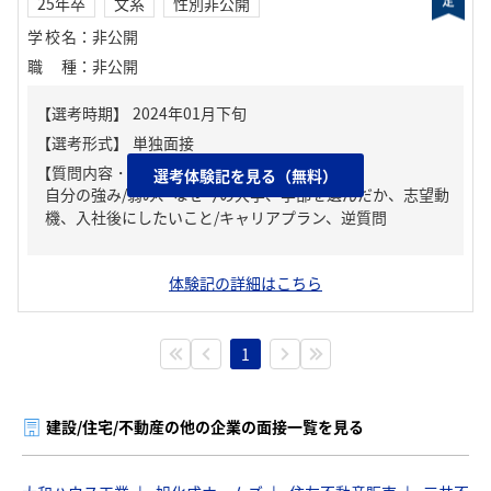
25年卒
文系
性別非公開
学校名
：
非公開
職種
：
非公開
【質問内容・課題】
選考体験記を見る（無料）
自分の強み/弱み、なぜ今の大学、学部を選んだか、志望動
機、入社後にしたいこと/キャリアプラン、逆質問
体験記の詳細はこちら
1
建設/住宅/不動産の他の企業の面接一覧を見る