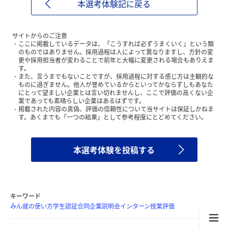
本選考体験記に戻る
サイトからのご注意
ここに掲載しているデータは、「こうすれば必ずうまくいく」という類
のものではありません。採用過程は人によって異なりますし、方針の変
更や採用担当者が変わることで前年と大幅に変更される場合もありえま
す。
また、言うまでもないことですが、採用過程に対する感じ方は主観的な
ものに過ぎません。他人が誉めているからといってかならずしもあなた
にとって望ましい企業とは言い切れませんし、ここで評価の高くない企
業であっても素晴らしい企業はあるはずです。
掲載された内容の真偽、評価の信頼性について当サイトは保証しかねま
す。あくまでも「一つの結果」として参考程度にとどめてください。
本選考体験を投稿する
キーワード
みん就の使い方
学生認証
合同企業説明会
インターン
授業評価