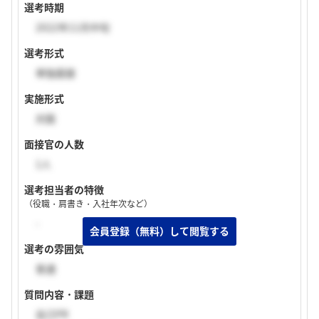
選考時期
2022年11月中旬
選考形式
単独面接
実施形式
対面
面接官の人数
1人
選考担当者の特徴
（役職・肩書き・入社年次など）
-
選考の雰囲気
普通
質問内容・課題
自己PR