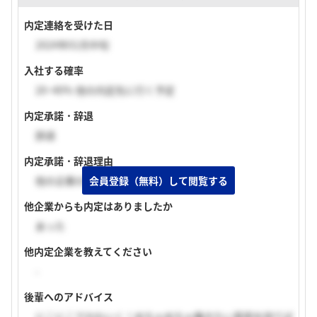
内定連絡を受けた日
2024年01月中旬
入社する確率
20~40% 他の内定先に行く予定
内定承諾・辞退
辞退
内定承諾・辞退理由
会員登録（無料）して閲覧する
他の企業の方が魅力的だった。
他企業からも内定はありましたか
あった
他内定企業を教えてください
-
後輩へのアドバイス
にこにこでかわいく！めちゃめちゃ働きたい意思を持てば