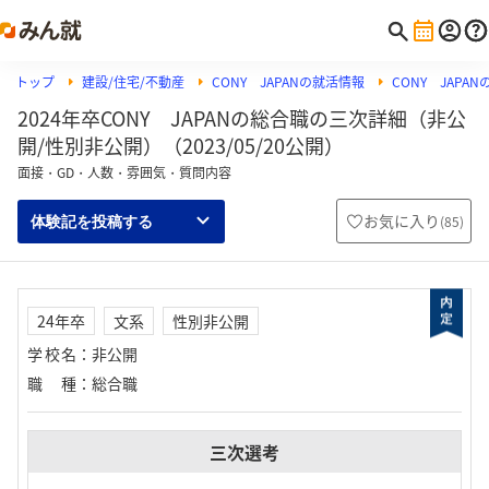
トップ
建設/住宅/不動産
CONY JAPANの就活情報
CONY JAPA
2024年卒CONY JAPANの総合職の三次詳細（非公
開/性別非公開）（2023/05/20公開）
面接・GD・人数・雰囲気・質問内容
お気に入り
(
85
)
体験記を投稿する
24年卒
文系
性別非公開
学校名
：
非公開
職種
：
総合職
三次選考