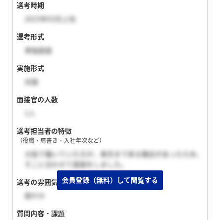
選考時期
2023年03月上旬
選考形式
単独面接
実施形式
対面
面接官の人数
1人
選考担当者の特徴
（役職・肩書き・入社年次など）
大阪で働いていた方が、東京まで来る機会があったため、
そこに合わせて面接をしました。
選考の雰囲気
穏やか
質問内容・課題