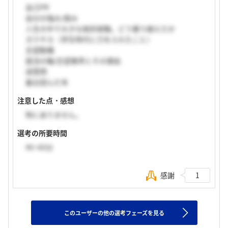
自己PR
自分の強み/弱み
人生の中で大きな挫折経験。どう乗り越えたか
ガクチカ（学生時代に力を入れたこと）
志望動機
就活の軸/志望業界とその理由
逆質問
最近読んだ本
注意した点・感想
特にありません。
選考の所要時間
46~60分
感謝
1
このユーザーの他の選考フェーズを見る