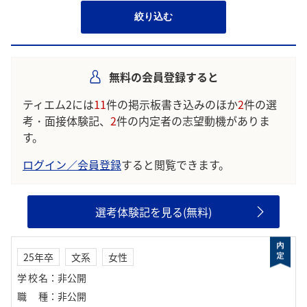
絞り込む
無料の会員登録すると
ティエム2には
11
件の掲示板書き込みのほか
2
件の選
考・面接体験記、
2
件の内定者の志望動機がありま
す。
ログイン／会員登録
すると閲覧できます。
選考体験記を見る(無料)
25年卒
文系
女性
学校名
：
非公開
職種
：
非公開