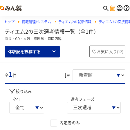
トップ
情報処理/システム
ティエム2の就活情報
ティエム2の面接情
ティエム2の三次選考情報一覧（全1件）
面接・GD・人数・雰囲気・質問内容
お気に入り
(
12
)
体験記を投稿する
1
全
件
絞り込み
卒年
選考フェーズ
内定者のみ