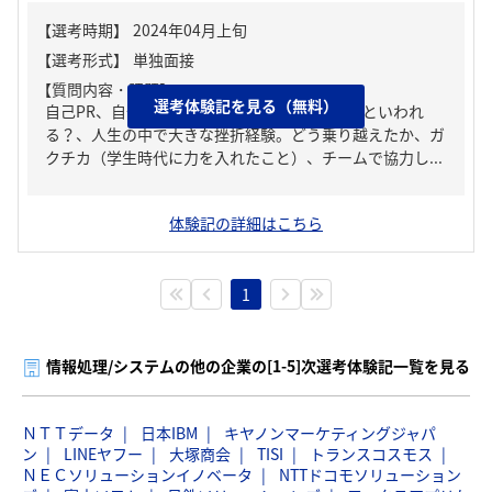
【質問内容・課題】
選考体験記を見る（無料）
自己PR、自分の強み/弱み、周りからどんな人といわれ
る？、人生の中で大きな挫折経験。どう乗り越えたか、ガ
クチカ（学生時代に力を入れたこと）、チームで協力し...
体験記の詳細はこちら
1
情報処理/システムの他の企業の[1-5]次選考体験記一覧を見る
ＮＴＴデータ
日本IBM
キヤノンマーケティングジャパ
ン
LINEヤフー
大塚商会
TISI
トランスコスモス
ＮＥＣソリューションイノベータ
NTTドコモソリューション