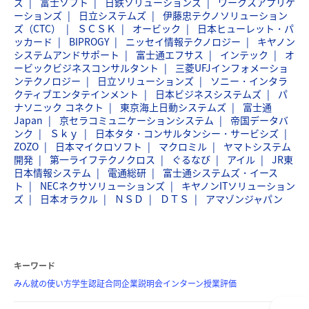
ズ
富士ソフト
日鉄ソリューションズ
ワークスアプリケ
ーションズ
日立システムズ
伊藤忠テクノソリューション
ズ（CTC）
ＳＣＳＫ
オービック
日本ヒューレット・パ
ッカード
BIPROGY
ニッセイ情報テクノロジー
キヤノン
システムアンドサポート
富士通エフサス
インテック
オ
ービックビジネスコンサルタント
三菱UFJインフォメーショ
ンテクノロジー
日立ソリューションズ
ソニー・インタラ
クティブエンタテインメント
日本ビジネスシステムズ
パ
ナソニック コネクト
東京海上日動システムズ
富士通
Japan
京セラコミュニケーションシステム
帝国データバ
ンク
Ｓｋｙ
日本タタ・コンサルタンシー・サービシズ
ZOZO
日本マイクロソフト
マクロミル
ヤマトシステム
開発
第一ライフテクノクロス
ぐるなび
アイル
JR東
日本情報システム
電通総研
富士通システムズ・イース
ト
NECネクサソリューションズ
キヤノンITソリューション
ズ
日本オラクル
ＮＳＤ
ＤＴＳ
アマゾンジャパン
キーワード
みん就の使い方
学生認証
合同企業説明会
インターン
授業評価