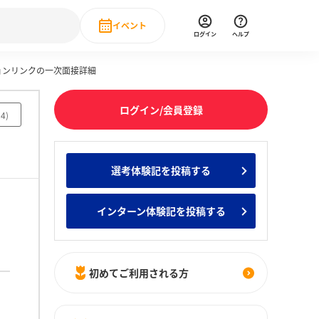
イベント
ログイン
ヘルプ
ションリンクの一次面接詳細
Event
の新卒就職人気企業ランキング
みんなのインターン人気企業ランキン
直近のイベント一覧
ログイン/会員登録
24
)
もっと見る
 IT・DX現場社員インタビュー
選考体験記を投稿する
の新卒就職人気企業ランキング
みんなのインターン人気企業ランキン
インターン体験記を投稿する
初めてご利用される方