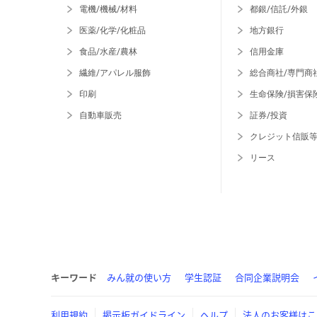
電機/機械/材料
都銀/信託/外銀
医薬/化学/化粧品
地方銀行
食品/水産/農林
信用金庫
繊維/アパレル服飾
総合商社/専門商
印刷
生命保険/損害保
自動車販売
証券/投資
クレジット信販
リース
キーワード
みん就の使い方
学生認証
合同企業説明会
利用規約
掲示板ガイドライン
ヘルプ
法人のお客様はこ