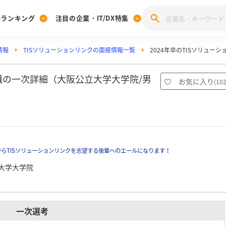
業ランキング
注目の企業・IT/DX特集
情報
TISソリューションリンクの面接情報一覧
2024年卒のTISソリュー
注目の企業特集
みんなのIT業界新卒就職人気企業ランキング
みんな
[27卒] 本選考体験記投稿キャンペーン
28卒 注目企業特集
27卒 注目企業特集
みんなのDX企業就職ブランド調査
術職の一次詳細（大阪公立大学大学院/男
お気に入り
(
10
注目のIT・DX企業特集
28卒 IT・DX企業特集
27卒 IT・DX企業特集
28卒
みんなのIT業界新卒就職人気企業ランキング
みんな
企業研究
らTISソリューションリンクを志望する後輩へのエールになります！
大学大学院
一次選考