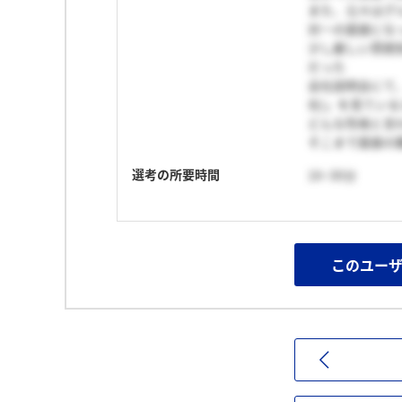
また、元々はグ
対一の面接にな
少し厳しい雰囲
だった
会社説明会にて
在)」を見てい
どんな性格と言
そこまで面接の
選考の所要時間
16~30分
このユー