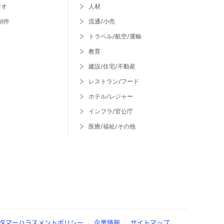
ジオ
人材
制作
流通/小売
トラベル/航空/運輸
教育
建設/住宅/不動産
レストラン/フード
ホテル/レジャー
インフラ/官公庁
医療/福祉/その他
タマーハラスメントポリシー
企業情報
サイトマップ