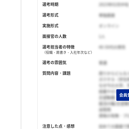
選考時期
2023年02月中旬
選考形式
単独面接
実施形式
オンライン
面接官の人数
1人
選考担当者の特徴
40-50代の男性
（役職・肩書き・入社年次など）
選考の雰囲気
普通
質問内容・課題
周りからどんな
ガクチカ（学生
なぜ今の大学、
授業やゼミ、卒
志望動機
就活の軸/志望
逆質問
資格の有無・プ
注意した点・感想
初めての面接で緊