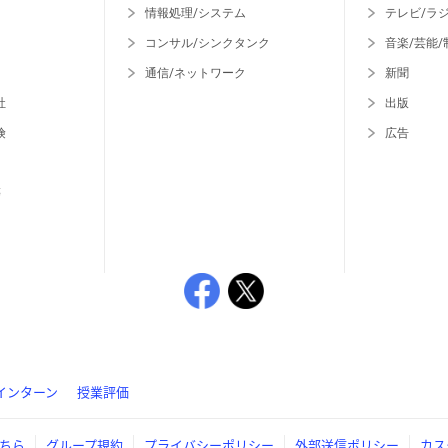
情報処理/システム
テレビ/ラ
コンサル/シンクタンク
音楽/芸能/
通信/ネットワーク
新聞
社
出版
険
広告
等
インターン
授業評価
ちら
グループ規約
プライバシーポリシー
外部送信ポリシー
カス