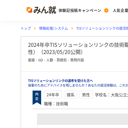
体験記投稿キャンペーン
人気企
トップ
情報処理/システム
TISソリューションリンクの就活
Post
Ranking
PickUp
投稿する
ランキングを見る
注目の企業特集
2024年卒TISソリューションリンクの技
性）（2023/05/20公開）
面接・GD・人数・雰囲気・質問内容
Vote
投票する
TISソリューションリンクの選考を受けた方へ
動画で知ろう！業界・
後輩のためにアドバイスを残しませんか？あなたの就活体験は、これか
24年卒
理系
男性
学校名
：
大阪公立
職種
：
技術職