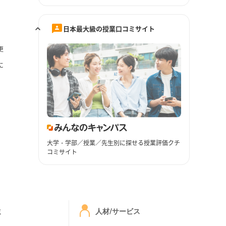
日本最大級の授業口コミサイト
更
に
大学・学部／授業／先生別に探せる授業評価クチ
コミサイト
ミ
人材/サービス