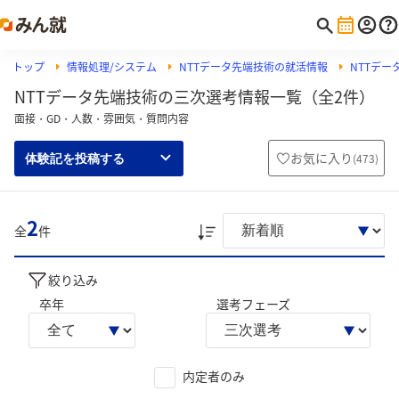
トップ
情報処理/システム
NTTデータ先端技術の就活情報
NTTデ
NTTデータ先端技術の三次選考情報一覧（全2件）
面接・GD・人数・雰囲気・質問内容
お気に入り
(
473
)
体験記を投稿する
2
全
件
絞り込み
卒年
選考フェーズ
内定者のみ