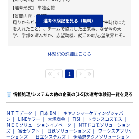
【質問内容・課題】
選考体験記を見る（無料）
周りからどんな人といわれる？、ガクチカ（学生時代に力
を入れたこと）、チームで協力した出来事、なぜ今の大
学、学部を選んだか、志望動機、就活の軸/志望業界とそ...
体験記の詳細はこちら
1
情報処理/システムの他の企業の[1-5]次選考体験記一覧を見る
ＮＴＴデータ
日本IBM
キヤノンマーケティングジャパ
ン
LINEヤフー
大塚商会
TISI
トランスコスモス
ＮＥＣソリューションイノベータ
NTTドコモソリューション
ズ
富士ソフト
日鉄ソリューションズ
ワークスアプリケ
ーションズ
日立システムズ
伊藤忠テクノソリューション