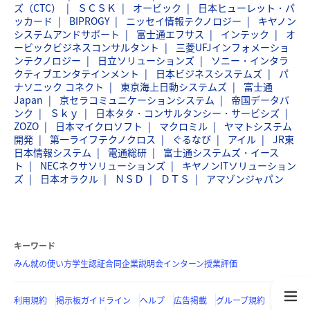
ズ（CTC）
ＳＣＳＫ
オービック
日本ヒューレット・パ
ッカード
BIPROGY
ニッセイ情報テクノロジー
キヤノン
システムアンドサポート
富士通エフサス
インテック
オ
ービックビジネスコンサルタント
三菱UFJインフォメーショ
ンテクノロジー
日立ソリューションズ
ソニー・インタラ
クティブエンタテインメント
日本ビジネスシステムズ
パ
ナソニック コネクト
東京海上日動システムズ
富士通
Japan
京セラコミュニケーションシステム
帝国データバ
ンク
Ｓｋｙ
日本タタ・コンサルタンシー・サービシズ
ZOZO
日本マイクロソフト
マクロミル
ヤマトシステム
開発
第一ライフテクノクロス
ぐるなび
アイル
JR東
日本情報システム
電通総研
富士通システムズ・イース
ト
NECネクサソリューションズ
キヤノンITソリューション
ズ
日本オラクル
ＮＳＤ
ＤＴＳ
アマゾンジャパン
キーワード
みん就の使い方
学生認証
合同企業説明会
インターン
授業評価
利用規約
掲示板ガイドライン
ヘルプ
広告掲載
グループ規約