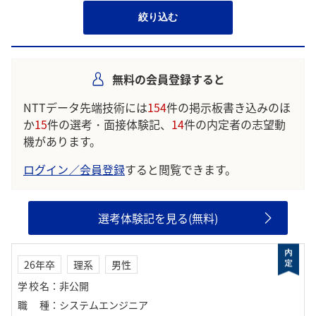
絞り込む
無料の会員登録すると
NTTデータ先端技術には
154
件の掲示板書き込みのほ
か
15
件の選考・面接体験記、
14
件の内定者の志望動
機があります。
ログイン／会員登録
すると閲覧できます。
選考体験記を見る(無料)
26年卒
理系
男性
学校名
：
非公開
職種
：
システムエンジニア