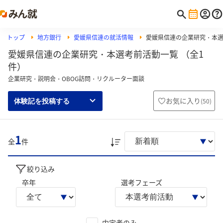
トップ
地方銀行
愛媛県信連の就活情報
愛媛県信連の企業研究・本
愛媛県信連の企業研究・本選考前活動一覧 （全1
件）
企業研究・説明会・OBOG訪問・リクルーター面談
お気に入り
(
50
)
体験記を投稿する
1
全
件
絞り込み
卒年
選考フェーズ
内定者のみ