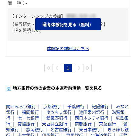
職種
：
-
【インターンシップの参加】
参加しなかった
【業界研究・企業研究はどんな風にしましたか？】
選考体験記を見る（無料）
HPを熟読した。
体験記の詳細はこちら
1
地方銀行の他の企業の本選考前活動一覧を見る
関西みらい銀行
京都銀行
千葉銀行
紀陽銀行
みなと
銀行
福岡銀行
ゆうちょ銀行
池田泉州銀行
滋賀銀
行
七十七銀行
武蔵野銀行
西日本シティ銀行
広島銀
行
常陽銀行
大垣共立銀行
南都銀行
京葉銀行
愛
知銀行
静岡銀行
名古屋銀行
東日本銀行
きらぼし銀
行
十六銀行
伊予銀行
群馬銀行
北海道銀行
千葉