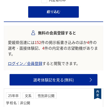
絞り込む
無料の会員登録すると
愛媛県信連には
152
件の掲示板書き込みのほか
4
件の
選考・面接体験記、
4
件の内定者の志望動機がありま
す。
ログイン／会員登録
すると閲覧できます。
選考体験記を見る(無料)
25年卒
文系
性別非公開
学校名
：
非公開