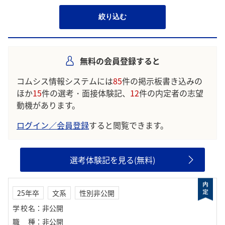
絞り込む
無料の会員登録すると
コムシス情報システムには
85
件の掲示板書き込みの
ほか
15
件の選考・面接体験記、
12
件の内定者の志望
動機があります。
ログイン／会員登録
すると閲覧できます。
選考体験記を見る(無料)
25年卒
文系
性別非公開
学校名
：
非公開
職種
：
非公開