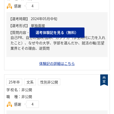
感謝
4
【質問内容・課題】
選考体験記を見る（無料）
自己PR、自分の強み/弱み、ガクチカ（学生時代に力を入れ
たこと）、なぜ今の大学、学部を選んだか、就活の軸/志望
業界とその理由、逆質問
体験記の詳細はこちら
25年卒
文系
性別非公開
学校名
：
非公開
職種
：
非公開
感謝
4