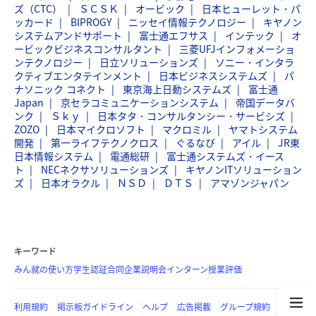
ズ（CTC）
ＳＣＳＫ
オービック
日本ヒューレット・パ
ッカード
BIPROGY
ニッセイ情報テクノロジー
キヤノン
システムアンドサポート
富士通エフサス
インテック
オ
ービックビジネスコンサルタント
三菱UFJインフォメーショ
ンテクノロジー
日立ソリューションズ
ソニー・インタラ
クティブエンタテインメント
日本ビジネスシステムズ
パ
ナソニック コネクト
東京海上日動システムズ
富士通
Japan
京セラコミュニケーションシステム
帝国データバ
ンク
Ｓｋｙ
日本タタ・コンサルタンシー・サービシズ
ZOZO
日本マイクロソフト
マクロミル
ヤマトシステム
開発
第一ライフテクノクロス
ぐるなび
アイル
JR東
日本情報システム
電通総研
富士通システムズ・イース
ト
NECネクサソリューションズ
キヤノンITソリューション
ズ
日本オラクル
ＮＳＤ
ＤＴＳ
アマゾンジャパン
キーワード
みん就の使い方
学生認証
合同企業説明会
インターン
授業評価
利用規約
掲示板ガイドライン
ヘルプ
広告掲載
グループ規約