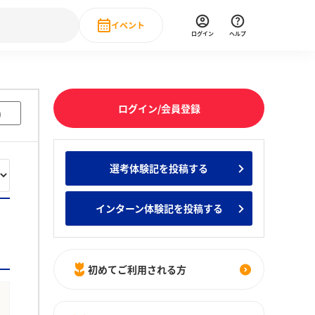
イベント
ログイン
ヘルプ
Event
の新卒就職人気企業ランキング
みんなのインターン人気企業ランキン
直近のイベント一覧
ログイン/会員登録
)
もっと見る
 IT・DX現場社員インタビュー
選考体験記を投稿する
の新卒就職人気企業ランキング
みんなのインターン人気企業ランキン
インターン体験記を投稿する
初めてご利用される方