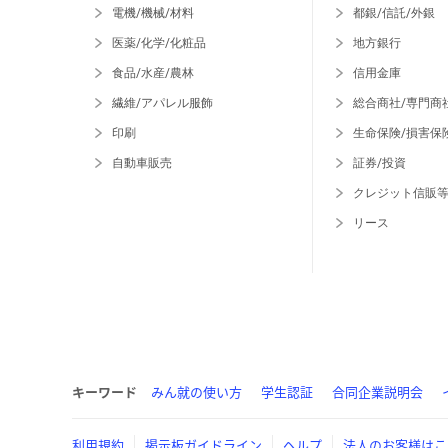
電機/機械/材料
都銀/信託/外銀
医薬/化学/化粧品
地方銀行
食品/水産/農林
信用金庫
繊維/アパレル服飾
総合商社/専門商
印刷
生命保険/損害保
自動車販売
証券/投資
クレジット信販
リース
キーワード
みん就の使い方
学生認証
合同企業説明会
利用規約
掲示板ガイドライン
ヘルプ
法人のお客様はこ