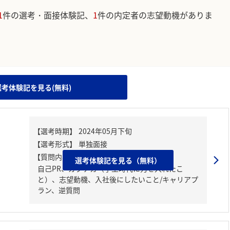
1
件の選考・面接体験記、
1
件の内定者の志望動機がありま
。
選考体験記を見る(無料)
【質問内容・課題】
選考体験記を見る（無料）
自己PR、ガクチカ（学生時代に力を入れたこ
と）、志望動機、入社後にしたいこと/キャリアプ
ラン、逆質問