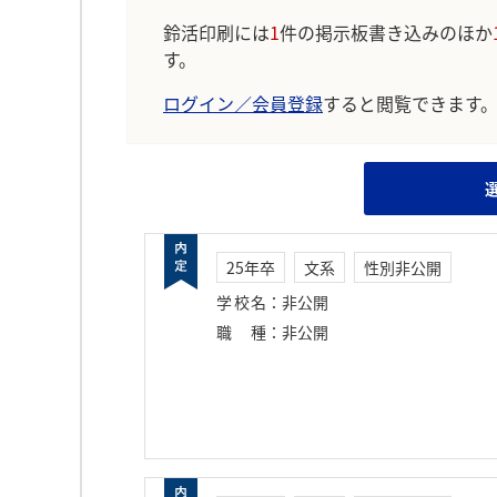
鈴活印刷には
1
件の掲示板書き込みのほか
す。
ログイン／会員登録
すると閲覧できます
25年卒
文系
性別非公開
学校名
：
非公開
職種
：
非公開