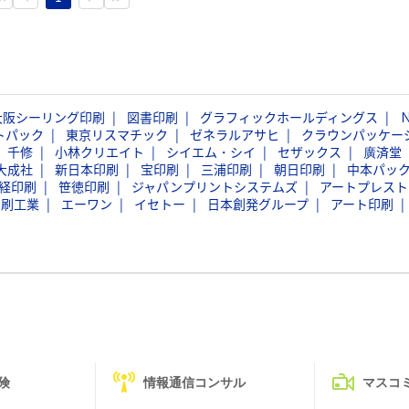
大阪シーリング印刷
図書印刷
グラフィックホールディングス
トパック
東京リスマチック
ゼネラルアサヒ
クラウンパッケー
千修
小林クリエイト
シイエム・シイ
セザックス
廣済堂
大成社
新日本印刷
宝印刷
三浦印刷
朝日印刷
中本パッ
経印刷
笹徳印刷
ジャパンプリントシステムズ
アートプレスト
印刷工業
エーワン
イセトー
日本創発グループ
アート印刷
険
情報通信コンサル
マスコ