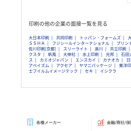
印刷の他の企業の面接一覧を見る
大日本印刷
共同印刷
トッパン・フォームズ
ＳＳＨＡ
フジシールインターナショナル
プリン
佐川印刷[京都]
スリーライト
廣川
共立印刷
クスタ
帆風
大伸社
水上印刷
光邦
石田
ス
カミオジャパン
エンスカイ
カナオカ
日
アベイズム
アクセア
ヤマニパッケージ
東洋
士フイルムイメージテック
セキ
イシクラ
各種メーカー
金融/商社/保