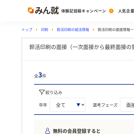
体験記投稿キャンペーン
人気企
トップ
印刷
鈴活印刷の就活情報
鈴活印刷の面接情報一
Post
Ranking
PickUp
投稿する
ランキングを見る
注目の企業特集
鈴活印刷の面接（一次面接から最終面接の
Vote
3
全
件
投票する
動画で知ろう！業界・
絞り込み
卒年
選考フェーズ
無料の会員登録すると