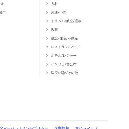
ジオ
人材
制作
流通/小売
トラベル/航空/運輸
教育
建設/住宅/不動産
レストラン/フード
ホテル/レジャー
インフラ/官公庁
医療/福祉/その他
タマーハラスメントポリシー
企業情報
サイトマップ