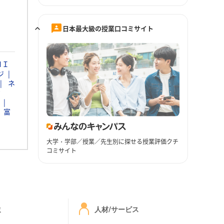
日本最大級の授業口コミサイト
ＮＩ
ジ
ネ
ク
富
大学・学部／授業／先生別に探せる授業評価クチ
コミサイト
ミ
人材/サービス