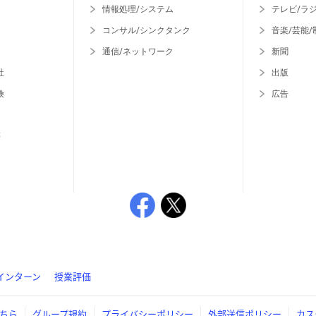
情報処理/システム
テレビ/ラ
コンサル/シンクタンク
音楽/芸能/
通信/ネットワーク
新聞
社
出版
険
広告
等
インターン
授業評価
ちら
グループ規約
プライバシーポリシー
外部送信ポリシー
カス