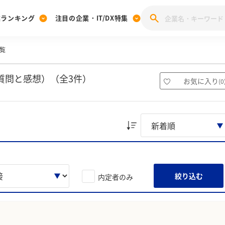
業ランキング
注目の企業・IT/DX特集
覧
注目の企業特集
みんなのIT業界新卒就職人気企業ランキング
みんな
[27卒] 本選考体験記投稿キャンペーン
28卒 注目企業特集
27卒 注目企業特集
みんなのDX企業就職ブランド調査
質問と感想）（全3件）
お気に入り
(
0
注目のIT・DX企業特集
28卒 IT・DX企業特集
27卒 IT・DX企業特集
28卒
みんなのIT業界新卒就職人気企業ランキング
みんな
企業研究
絞り込む
内定者のみ