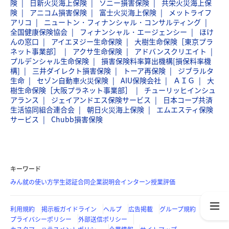
険
日新火災海上保険
ソニー損害保険
共栄火災海上保
険
アニコム損害保険
富士火災海上保険
メットライフ
アリコ
ニュートン・フィナンシャル・コンサルティング
全国健康保険協会
フィナンシャル・エージェンシー
ほけ
んの窓口
アイエヌジー生命保険
大樹生命保険［東京プラ
ネット事業部］
アクサ生命保険
アドバンスクリエイト
プルデンシャル生命保険
損害保険料率算出機構[損保料率機
構]
三井ダイレクト損害保険
トーア再保険
ジブラルタ
生命
セゾン自動車火災保険
AIU保険会社
ＡＩＧ
大
樹生命保険［大阪プラネット事業部］
チューリッヒインシュ
アランス
ジェイアンドエス保険サービス
日本コープ共済
生活協同組合連合会
朝日火災海上保険
エムエスティ保険
サービス
Chubb損害保険
キーワード
みん就の使い方
学生認証
合同企業説明会
インターン
授業評価
利用規約
掲示板ガイドライン
ヘルプ
広告掲載
グループ規約
プライバシーポリシー
外部送信ポリシー