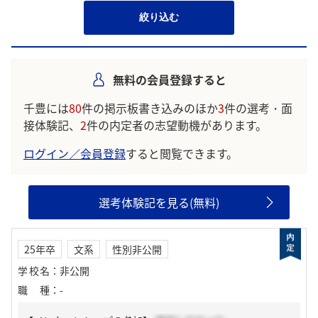
絞り込む
無料の会員登録すると
千豊には
80
件の掲示板書き込みのほか
3
件の選考・面
接体験記、
2
件の内定者の志望動機があります。
ログイン／会員登録
すると閲覧できます。
選考体験記を見る(無料)
25年卒
文系
性別非公開
学校名
：
非公開
職種
：
-