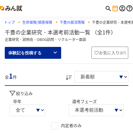
トップ
生命保険/損害保険
千豊の就活情報
千豊の企業研究・本選考
千豊の企業研究・本選考前活動一覧 （全1件）
企業研究・説明会・OBOG訪問・リクルーター面談
お気に入り
(
87
)
体験記を投稿する
1
全
件
絞り込み
卒年
選考フェーズ
内定者のみ