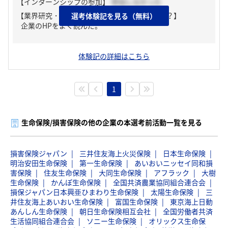
【インターンシップの参加】
参加しなかった
【業界研究・企業研究はどんな風にしましたか？】
選考体験記を見る（無料）
企業のHPをよく読んだ。
体験記の詳細はこちら
1
生命保険/損害保険の他の企業の本選考前活動一覧を見る
損害保険ジャパン
三井住友海上火災保険
日本生命保険
明治安田生命保険
第一生命保険
あいおいニッセイ同和損
害保険
住友生命保険
大同生命保険
アフラック
大樹
生命保険
かんぽ生命保険
全国共済農業協同組合連合会
損保ジャパン日本興亜ひまわり生命保険
太陽生命保険
三
井住友海上あいおい生命保険
富国生命保険
東京海上日動
あんしん生命保険
朝日生命保険相互会社
全国労働者共済
生活協同組合連合会
ソニー生命保険
オリックス生命保