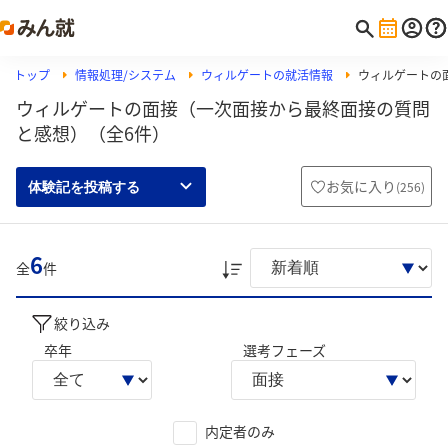
トップ
情報処理/システム
ウィルゲートの就活情報
ウィルゲートの
ウィルゲートの面接（一次面接から最終面接の質問
と感想）（全6件）
お気に入り
(
256
)
体験記を投稿する
6
全
件
絞り込み
卒年
選考フェーズ
内定者のみ