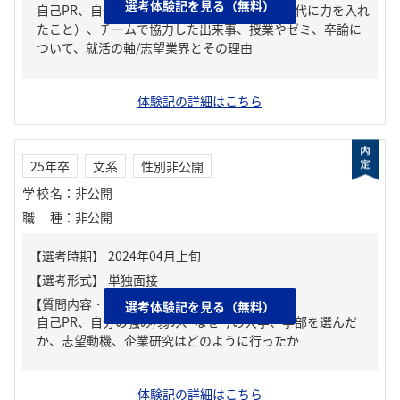
選考体験記を見る（無料）
自己PR、自分の強み/弱み、ガクチカ（学生時代に力を入れ
たこと）、チームで協力した出来事、授業やゼミ、卒論に
ついて、就活の軸/志望業界とその理由
体験記の詳細はこちら
25年卒
文系
性別非公開
学校名
：
非公開
職種
：
非公開
【質問内容・課題】
選考体験記を見る（無料）
自己PR、自分の強み/弱み、なぜ今の大学、学部を選んだ
か、志望動機、企業研究はどのように行ったか
体験記の詳細はこちら