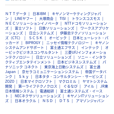
ＮＴＴデータ
日本IBM
キヤノンマーケティングジャパ
ン
LINEヤフー
大塚商会
TISI
トランスコスモス
ＮＥＣソリューションイノベータ
NTTドコモソリューション
ズ
富士ソフト
日鉄ソリューションズ
ワークスアプリケ
ーションズ
日立システムズ
伊藤忠テクノソリューション
ズ（CTC）
ＳＣＳＫ
オービック
日本ヒューレット・パ
ッカード
BIPROGY
ニッセイ情報テクノロジー
キヤノン
システムアンドサポート
富士通エフサス
インテック
オ
ービックビジネスコンサルタント
三菱UFJインフォメーショ
ンテクノロジー
日立ソリューションズ
ソニー・インタラ
クティブエンタテインメント
日本ビジネスシステムズ
パ
ナソニック コネクト
東京海上日動システムズ
富士通
Japan
京セラコミュニケーションシステム
帝国データバ
ンク
Ｓｋｙ
日本タタ・コンサルタンシー・サービシズ
ZOZO
日本マイクロソフト
マクロミル
ヤマトシステム
開発
第一ライフテクノクロス
ぐるなび
アイル
JR東
日本情報システム
電通総研
富士通システムズ・イース
ト
NECネクサソリューションズ
キヤノンITソリューション
ズ
日本オラクル
ＮＳＤ
ＤＴＳ
アマゾンジャパン