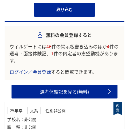
絞り込む
無料の会員登録すると
ウィルゲートには
46
件の掲示板書き込みのほか
4
件の
選考・面接体験記、
1
件の内定者の志望動機がありま
す。
ログイン／会員登録
すると閲覧できます。
選考体験記を見る(無料)
25年卒
文系
性別非公開
学校名
：
非公開
職種
：
非公開