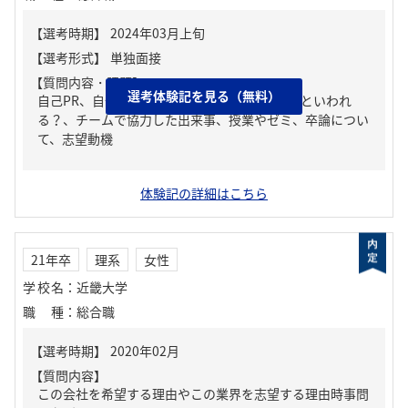
【質問内容・課題】
選考体験記を見る（無料）
自己PR、自分の強み/弱み、周りからどんな人といわれ
る？、チームで協力した出来事、授業やゼミ、卒論につい
て、志望動機
体験記の詳細はこちら
21年卒
理系
女性
学校名
：
近畿大学
職種
：
総合職
【質問内容】
この会社を希望する理由やこの業界を志望する理由時事問