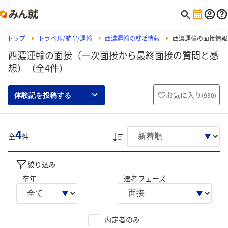
トップ
トラベル/航空/運輸
西濃運輸の就活情報
西濃運輸の面接情報
西濃運輸の面接（一次面接から最終面接の質問と感
想）（全4件）
お気に入り
(
930
)
体験記を投稿する
4
全
件
絞り込み
卒年
選考フェーズ
内定者のみ