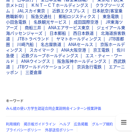
京メトロ]
ＫＮＴ－ＣＴホールディングス
クラブツーリズ
ム
JALスカイ東京
近鉄エクスプレス
日本航空(客室乗
務職新卒)
阪急交通社
郵船ロジスティクス
東急電鉄
小田急電鉄
名鉄観光サービス
成田国際空港
JR東海ツ
アーズ
商船三井
ANAエアサービス東京
ジェイアール東
海パッセンジャーズ
日本郵船
西日本鉄道
北海道旅客鉄
道
JTBトラベランド
ヤマトホールディングス
JTB首都
圏
川崎汽船
名古屋鉄道
ANAセールス
京阪ホールデ
ィングス
スカイマーク
ANA大阪空港
京王電鉄
佐川
急便
近鉄グループホールディングス
エス・ティー・ワー
ルド
ANAウイングス
阪急阪神ホールディングス
西武鉄
道
JTBワールドバケーションズ
京浜急行電鉄
エアーニ
ッポン
三菱倉庫
キーワード
みん就の使い方
学生認証
合同企業説明会
インターン
授業評価
利用規約
掲示板ガイドライン
ヘルプ
広告掲載
グループ規約
プライバシーポリシー
外部送信ポリシー