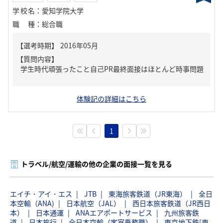
学校名
：
愛知学院大学
職種
：
総合職
【質問内容】
学生時代頑張ったこと自己PR最終面接はほとんど時事問題
体験記の詳細はこちら
1
トラベル/航空/運輸の他の企業の面接一覧を見る
エイチ・アイ・エス
JTB
東海旅客鉄道（JR東海）
全日
本空輸（ANA)
日本航空（JAL）
西日本旅客鉄道（JR西日
本）
日本通運
ANAエアポートサービス
九州旅客鉄
道
日本旅行
全日本空輸（客室乗務職）
東京地下鉄[東