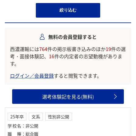
絞り込む
無料の会員登録すると
西濃運輸には
764
件の掲示板書き込みのほか
19
件の選
考・面接体験記、
16
件の内定者の志望動機がありま
す。
ログイン／会員登録
すると閲覧できます。
選考体験記を見る(無料)
25年卒
文系
性別非公開
学校名
：
非公開
職種
：
総合職