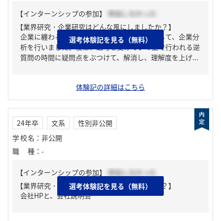
【インターンシップの参加】
参加しなかった
【業界研究・企業研究はどんな風にしましたか？】
企業に纏わるあらゆる関連サイトにログインして、企業分
選考体験記を見る（無料）
析を行いました。後は、選考を受けていく上で行われる逆
質問の時間に疑問点をぶつけて、解消し、理解度を上げ...
体験記の詳細はこちら
24年卒
文系
性別非公開
学校名
：
非公開
職種
：
-
【インターンシップの参加】
参加しなかった
【業界研究・企業研究はどんな風にしましたか？】
選考体験記を見る（無料）
会社HPと、会社説明会