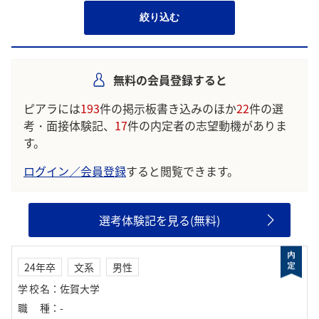
絞り込む
無料の会員登録すると
ピアラには
193
件の掲示板書き込みのほか
22
件の選
考・面接体験記、
17
件の内定者の志望動機がありま
す。
ログイン／会員登録
すると閲覧できます。
選考体験記を見る(無料)
24年卒
文系
男性
学校名
：
佐賀大学
職種
：
-