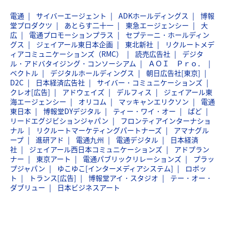
電通
サイバーエージェント
ADKホールディングス
博報
堂プロダクツ
あとらす二十一
東急エージェンシー
大
広
電通プロモーションプラス
セプテーニ・ホールディン
グス
ジェイアール東日本企画
東北新社
リクルートメデ
ィアコミュニケーションズ（RMC）
読売広告社
デジタ
ル・アドバタイジング・コンソーシアム
ＡＯＩ Ｐｒｏ．
ベクトル
デジタルホールディングス
朝日広告社[東京]
D2C
日本経済広告社
サイバー・コミュニケーションズ
クレオ[広告]
アドウェイズ
デルフィス
ジェイアール東
海エージェンシー
オリコム
マッキャンエリクソン
電通
東日本
博報堂DYデジタル
ティー・ワイ・オー
ぱど
リードエグジビションジャパン
フロンティアインターナショ
ナル
リクルートマーケティングパートナーズ
アマナグル
ープ
進研アド
電通九州
電通デジタル
日本経済
社
ジェイアール西日本コミュニケーションズ
アドプラン
ナー
東京アート
電通パブリックリレーションズ
プラッ
プジャパン
ゆこゆこ[インターメディアシステム]
ロボッ
ト
トランス[広告]
博報堂アイ・スタジオ
テー・オー・
ダブリュー
日本ビジネスアート