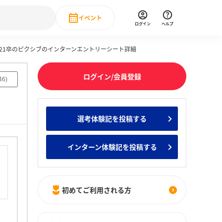
イベント
ログイン
ヘルプ
021卒のピクシブのインターンエントリーシート詳細
Event
の新卒就職人気企業ランキング
みんなのインターン人気企業ランキン
直近のイベント一覧
ログイン/会員登録
46
)
もっと見る
 IT・DX現場社員インタビュー
選考体験記を投稿する
の新卒就職人気企業ランキング
みんなのインターン人気企業ランキン
インターン体験記を投稿する
初めてご利用される方