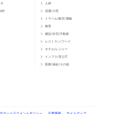
ジオ
人材
制作
流通/小売
トラベル/航空/運輸
教育
建設/住宅/不動産
レストラン/フード
ホテル/レジャー
インフラ/官公庁
医療/福祉/その他
タマーハラスメントポリシー
企業情報
サイトマップ