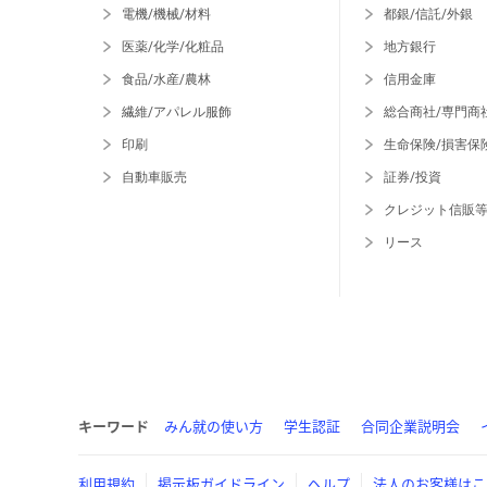
電機/機械/材料
都銀/信託/外銀
医薬/化学/化粧品
地方銀行
食品/水産/農林
信用金庫
繊維/アパレル服飾
総合商社/専門商
印刷
生命保険/損害保
自動車販売
証券/投資
クレジット信販
リース
キーワード
みん就の使い方
学生認証
合同企業説明会
利用規約
掲示板ガイドライン
ヘルプ
法人のお客様はこ