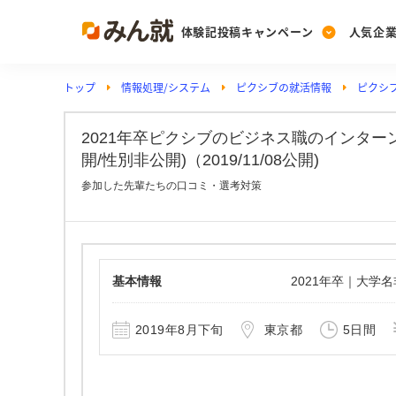
体験記投稿キャンペーン
人気企
トップ
情報処理/システム
ピクシブの就活情報
ピクシ
Post
Ranking
PickUp
投稿する
ランキングを見る
注目の企業特集
2021年卒ピクシブのビジネス職のインタ
開/性別非公開)（2019/11/08公開)
参加した先輩たちの口コミ・選考対策
Vote
投票する
動画で知ろう！業界・
基本情報
2021年卒｜大学
2019年8月下旬
東京都
5日間