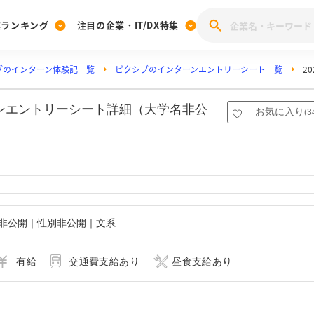
業ランキング
注目の企業・IT/DX特集
ブのインターン体験記一覧
ピクシブのインターンエントリーシート一覧
2
注目の企業特集
みんなのIT業界新卒就職人気企業ランキング
みんな
[27卒] 本選考体験記投稿キャンペーン
28卒 注目企業特集
27卒 注目企業特集
みんなのDX企業就職ブランド調査
ーンエントリーシート詳細（大学名非公
お気に入り
(
3
注目のIT・DX企業特集
28卒 IT・DX企業特集
27卒 IT・DX企業特集
28卒
みんなのIT業界新卒就職人気企業ランキング
みんな
企業研究
名非公開｜性別非公開｜文系
有給
交通費支給あり
昼食支給あり