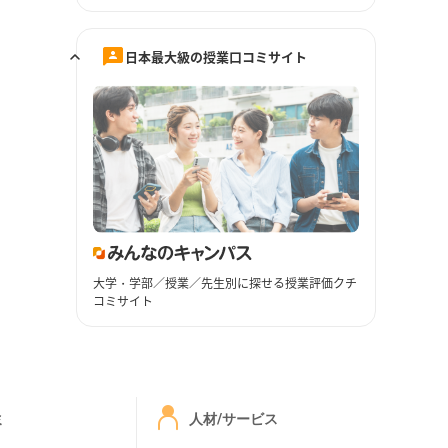
日本最大級の授業口コミサイト
大学・学部／授業／先生別に探せる授業評価クチ
コミサイト
ミ
人材/サービス