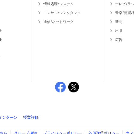
情報処理/システム
テレビ/ラ
コンサル/シンクタンク
音楽/芸能/
通信/ネットワーク
新聞
社
出版
険
広告
等
インターン
授業評価
ちら
グループ規約
プライバシーポリシー
外部送信ポリシー
カス