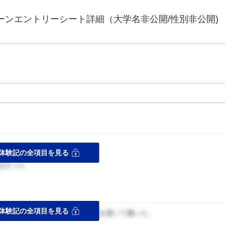
ーンエントリーシート詳細（大学名非公開/性別非公開)
体験記の全項目を見る
を行った
ス
体験記の全項目を見る
課題を乗り越えていったかに重点を置いて書いた。