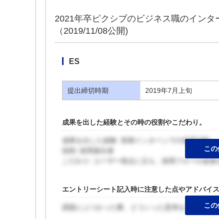
2021年卒ピクシブのビジネス職のインタ
（2019/11/08公開)
ES
提出締切時期
2019年7月上旬
成果を出した経験とその時の役割やこだわり。
成果を出した経験: 長期インターンでの採用活動
この
役割: 採用責任者
こだわり: ユーザー視点に立ち、採用フローの改善
エントリーシート記入時に注意した点やアドバイ
この
課題にぶつかった際、どういった思考をしてその