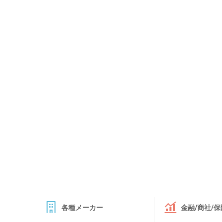
各種メーカー
金融/商社/保