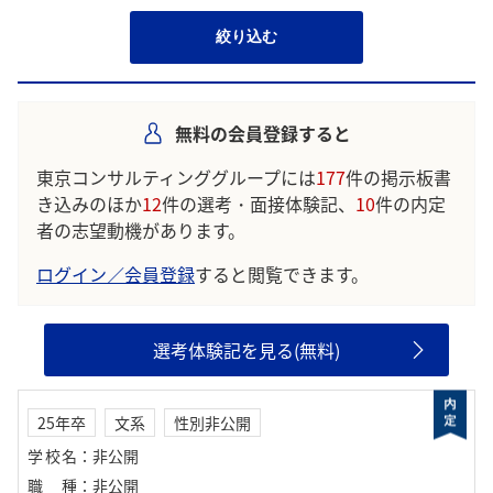
絞り込む
無料の会員登録すると
東京コンサルティンググループには
177
件の掲示板書
き込みのほか
12
件の選考・面接体験記、
10
件の内定
者の志望動機があります。
ログイン／会員登録
すると閲覧できます。
選考体験記を見る(無料)
25年卒
文系
性別非公開
学校名
：
非公開
職種
：
非公開