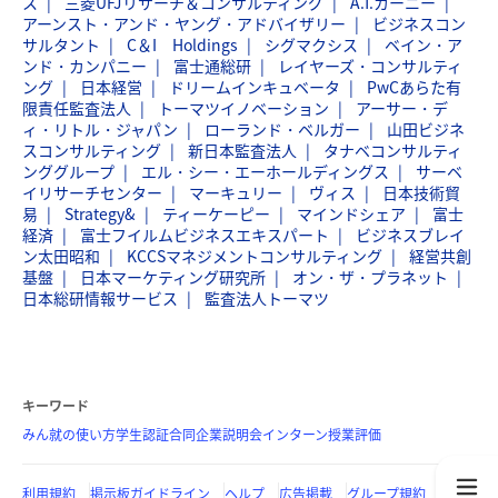
ス
三菱UFJリサーチ＆コンサルティング
A.T.カーニー
アーンスト・アンド・ヤング・アドバイザリー
ビジネスコン
サルタント
C＆I Holdings
シグマクシス
ベイン・ア
ンド・カンパニー
富士通総研
レイヤーズ・コンサルティ
ング
日本経営
ドリームインキュベータ
PwCあらた有
限責任監査法人
トーマツイノベーション
アーサー・デ
ィ・リトル・ジャパン
ローランド・ベルガー
山田ビジネ
スコンサルティング
新日本監査法人
タナベコンサルティ
ンググループ
エル・シー・エーホールディングス
サーベ
イリサーチセンター
マーキュリー
ヴィス
日本技術貿
易
Strategy&
ティーケーピー
マインドシェア
富士
経済
富士フイルムビジネスエキスパート
ビジネスブレイ
ン太田昭和
KCCSマネジメントコンサルティング
経営共創
基盤
日本マーケティング研究所
オン・ザ・プラネット
日本総研情報サービス
監査法人トーマツ
キーワード
みん就の使い方
学生認証
合同企業説明会
インターン
授業評価
利用規約
掲示板ガイドライン
ヘルプ
広告掲載
グループ規約