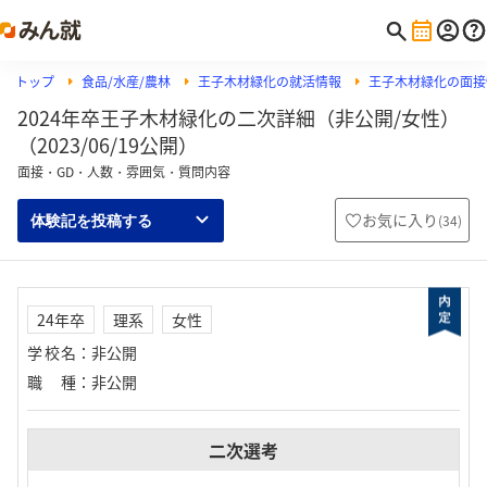
トップ
食品/水産/農林
王子木材緑化の就活情報
王子木材緑化の面接
2024年卒王子木材緑化の二次詳細（非公開/女性）
（2023/06/19公開）
面接・GD・人数・雰囲気・質問内容
お気に入り
(
34
)
体験記を投稿する
24年卒
理系
女性
学校名
：
非公開
職種
：
非公開
二次選考