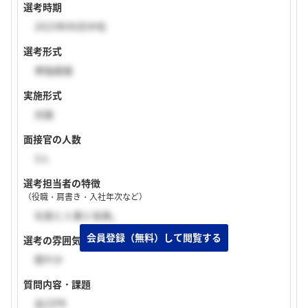
選考時期
2023年06月中旬
選考形式
単独面接
実施形式
対面
面接官の人数
3人
選考担当者の特徴
（役職・肩書き・入社年次など）
社長と人事と役員。
選考の雰囲気
穏やか
質問内容・課題
自己PR