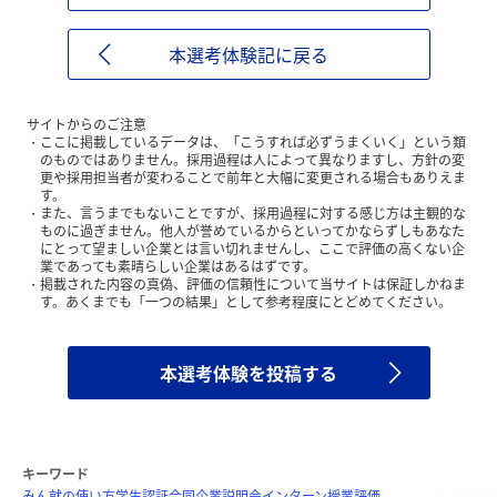
本選考体験記に戻る
サイトからのご注意
ここに掲載しているデータは、「こうすれば必ずうまくいく」という類
のものではありません。採用過程は人によって異なりますし、方針の変
更や採用担当者が変わることで前年と大幅に変更される場合もありえま
す。
また、言うまでもないことですが、採用過程に対する感じ方は主観的な
ものに過ぎません。他人が誉めているからといってかならずしもあなた
にとって望ましい企業とは言い切れませんし、ここで評価の高くない企
業であっても素晴らしい企業はあるはずです。
掲載された内容の真偽、評価の信頼性について当サイトは保証しかねま
す。あくまでも「一つの結果」として参考程度にとどめてください。
本選考体験を投稿する
キーワード
みん就の使い方
学生認証
合同企業説明会
インターン
授業評価