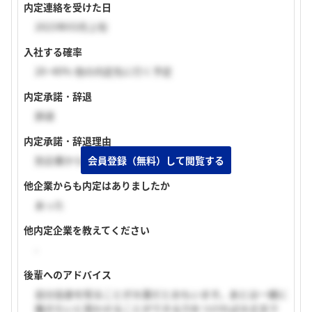
内定連絡を受けた日
2023年03月上旬
入社する確率
20~40% 他の内定先に行く予定
内定承諾・辞退
辞退
内定承諾・辞退理由
会員登録（無料）して閲覧する
別企業から内定をいただいたから。
他企業からも内定はありましたか
あった
他内定企業を教えてください
-
後輩へのアドバイス
自分自身を知ることが大事だとおもいます。あとは一緒に
働きたいと思わせることができる力をつければ大丈夫で