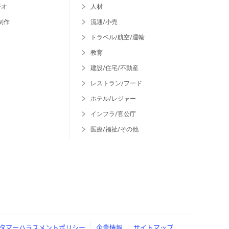
ジオ
人材
制作
流通/小売
トラベル/航空/運輸
教育
建設/住宅/不動産
レストラン/フード
ホテル/レジャー
インフラ/官公庁
医療/福祉/その他
タマーハラスメントポリシー
企業情報
サイトマップ