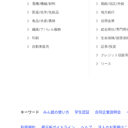
電機/機械/材料
都銀/信託/外銀
医薬/化学/化粧品
地方銀行
食品/水産/農林
信用金庫
繊維/アパレル服飾
総合商社/専門商
印刷
生命保険/損害保
自動車販売
証券/投資
クレジット信販
リース
キーワード
みん就の使い方
学生認証
合同企業説明会
利用規約
掲示板ガイドライン
ヘルプ
法人のお客様はこ