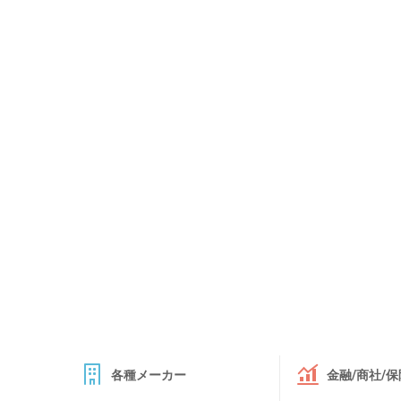
各種メーカー
金融/商社/保