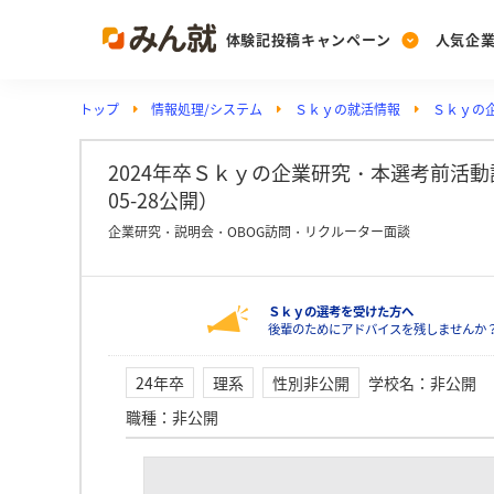
体験記投稿キャンペーン
人気企
トップ
情報処理/システム
Ｓｋｙの就活情報
Ｓｋｙの
Post
Ranking
PickUp
投稿する
ランキングを見る
注目の企業特集
2024年卒Ｓｋｙの企業研究・本選考前活動詳
05-28公開）
企業研究・説明会・OBOG訪問・リクルーター面談
Vote
投票する
Ｓｋｙの選考を受けた方へ
動画で知ろう！業界・
後輩のためにアドバイスを残しませんか
24年卒
理系
性別非公開
学校名
：
非公開
職種
：
非公開