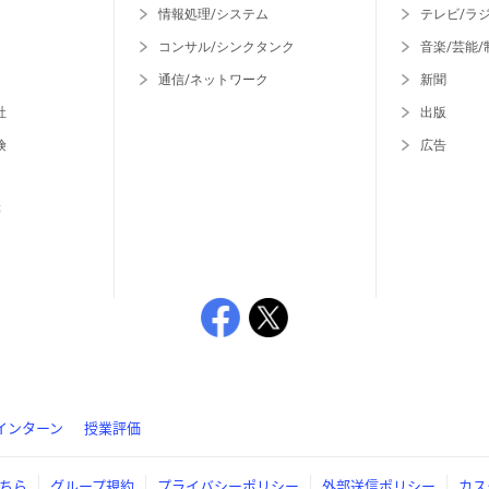
情報処理/システム
テレビ/ラ
コンサル/シンクタンク
音楽/芸能/
通信/ネットワーク
新聞
社
出版
険
広告
等
インターン
授業評価
ちら
グループ規約
プライバシーポリシー
外部送信ポリシー
カス