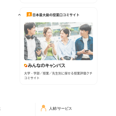
日本最大級の授業口コミサイト
大学・学部／授業／先生別に探せる授業評価クチ
コミサイト
ミ
人材/サービス