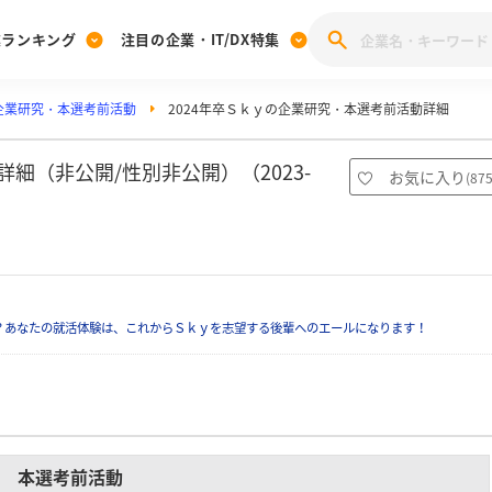
業ランキング
注目の企業・IT/DX特集
企業研究・本選考前活動
2024年卒Ｓｋｙの企業研究・本選考前活動詳細
注目の企業特集
みんなのIT業界新卒就職人気企業ランキング
みんな
[27卒] 本選考体験記投稿キャンペーン
28卒 注目企業特集
27卒 注目企業特集
みんなのDX企業就職ブランド調査
細（非公開/性別非公開）（2023-
お気に入り
(
87
注目のIT・DX企業特集
28卒 IT・DX企業特集
27卒 IT・DX企業特集
28卒
みんなのIT業界新卒就職人気企業ランキング
みんな
企業研究
？あなたの就活体験は、これからＳｋｙを志望する後輩へのエールになります！
本選考前活動