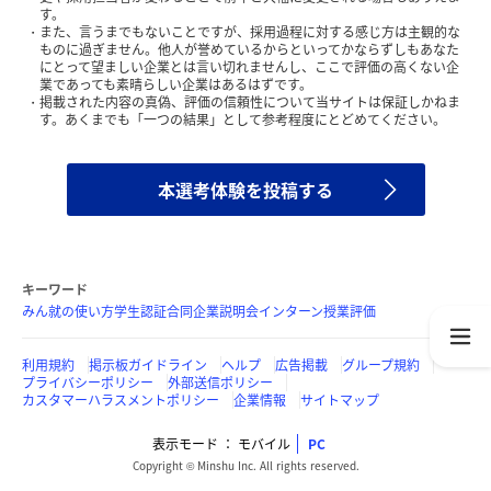
す。
また、言うまでもないことですが、採用過程に対する感じ方は主観的な
ものに過ぎません。他人が誉めているからといってかならずしもあなた
にとって望ましい企業とは言い切れませんし、ここで評価の高くない企
業であっても素晴らしい企業はあるはずです。
掲載された内容の真偽、評価の信頼性について当サイトは保証しかねま
す。あくまでも「一つの結果」として参考程度にとどめてください。
本選考体験を投稿する
キーワード
みん就の使い方
学生認証
合同企業説明会
インターン
授業評価
利用規約
掲示板ガイドライン
ヘルプ
広告掲載
グループ規約
プライバシーポリシー
外部送信ポリシー
カスタマーハラスメントポリシー
企業情報
サイトマップ
表示モード
モバイル
PC
Copyright © Minshu Inc. All rights reserved.