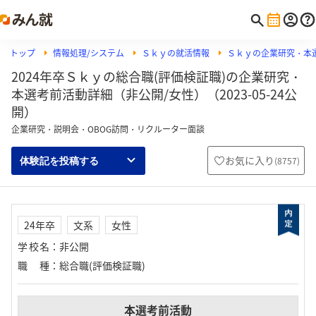
トップ
情報処理/システム
Ｓｋｙの就活情報
Ｓｋｙの企業研究・本
2024年卒Ｓｋｙの総合職(評価検証職)の企業研究・
本選考前活動詳細（非公開/女性）（2023-05-24公
開）
企業研究・説明会・OBOG訪問・リクルーター面談
お気に入り
(
8757
)
体験記を投稿する
24年卒
文系
女性
学校名
：
非公開
職種
：
総合職(評価検証職)
本選考前活動