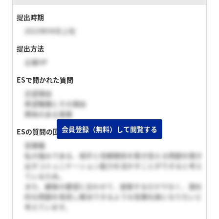
提出時期
2023年04月上旬
提出方法
企業HP
ESで聞かれた質問
志望理由
希望職種とその理由
興味のある事業
会員登録（無料）して閲覧する
ESの質問の回答
営業職
私の強みである、相手と信頼関係を築き抱える問題を聞き
出すコミュニケーション能力を活かすことができると考え
ているため。
また、顧客の要望に合わせて、提案するだけでなく、潜在
的な問題を発見し解決できるような営業社員になりたいと
考えています。